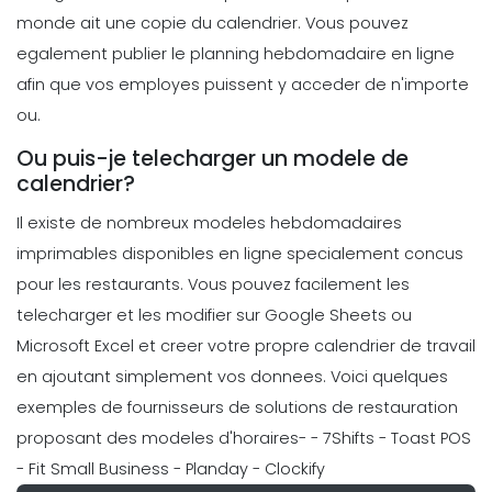
Michelle Jaco
Oct 12, 2020
monde ait une copie du calendrier. Vous pouvez
egalement publier le planning hebdomadaire en ligne
Scheduling
afin que vos employes puissent y acceder de n'importe
Comment un modele de
ou.
planificateur de planification peut
simplifier votre journee de travail
Ou puis-je telecharger un modele de
Michelle Jaco
Oct 12, 2020
calendrier?
Scheduling
Il existe de nombreux modeles hebdomadaires
Erreurs courantes de planification
imprimables disponibles en ligne specialement concus
des employes que vous pouvez
pour les restaurants. Vous pouvez facilement les
facilement eviter les erreurs de
telecharger et les modifier sur Google Sheets ou
Michelle Jaco
Oct 12, 2020
Microsoft Excel et creer votre propre calendrier de travail
Scheduling
en ajoutant simplement vos donnees. Voici quelques
6 choses que les gestionnaires les
exemples de fournisseurs de solutions de restauration
plus productifs font pour gerer leur
proposant des modeles d'horaires-
- 7Shifts
- Toast POS
temps
Michelle Jaco
Oct 12, 2020
- Fit Small Business
- Planday
- Clockify