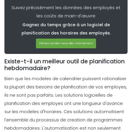
Suivez précisément les données des employés et
Scheduling
5 Differentes formes d'horaires de
les coûts de main-d'œuvre
travail pour votre entreprise La
Gagnez du temps grâce à un logiciel de
planification
planification des horaires des employés.
Michelle Jaco
Oct 12, 2020
Prenez rendez-vous dès maintenant
Scheduling
4 methodes pour creer un milieu de
travail impressionnant pour les
Existe-t-il un meilleur outil de planification
employes du restaurant
hebdomadaire?
Michelle Jaco
Oct 12, 2020
Bien que les modeles de calendrier puissent rationaliser
la plupart des besoins de planification de vos employes,
Scheduling
Conseils pour rationaliser vos
ils ne sont pas parfaits. Les solutions logicielles de
processus de planification
planification des employes ont une longueur d'avance
Michelle Jaco
Oct 12, 2020
sur les modeles d'horaires.
Ces solutions automatisent
l'ensemble du processus de creation de programmes
hebdomadaires. L'automatisation est non seulement
Scheduling