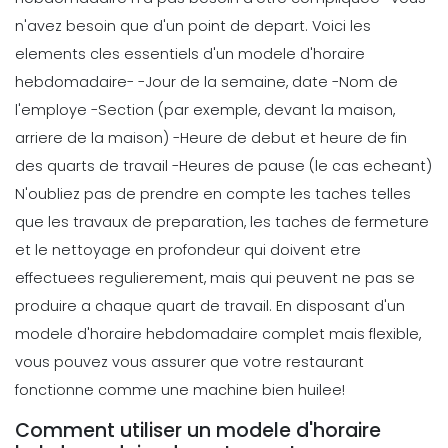
Scheduling
Avantages et inconvenients de la
n'avez besoin que d'un point de depart. Voici les
planification des restaurants
elements cles essentiels d'un
modele d'horaire
Michelle Jaco
Oct 12, 2020
hebdomadaire-
-Jour de la semaine, date
-Nom de
l'employe
-Section (par exemple, devant la maison,
arriere de la maison)
-Heure de debut et heure de fin
Scheduling
Problemes de planification des
des quarts de travail
-Heures de pause (le cas echeant)
employes de restaurant communs
N'oubliez pas de prendre en compte les taches telles
et comment vous pouvez les
que les travaux de preparation, les taches de fermeture
resoudre
et le nettoyage en profondeur qui doivent etre
Michelle Jaco
Oct 12, 2020
effectuees regulierement, mais qui peuvent ne pas se
Scheduling
produire a chaque quart de travail. En disposant d'un
6 Conseils importants pour la
modele d'horaire hebdomadaire complet mais flexible,
gestion de l'horaire des employes
Pour vous assurer que vous ne faites
vous pouvez vous assurer que votre restaurant
pas face
fonctionne comme une machine bien huilee!
Michelle Jaco
Oct 12, 2020
Comment utiliser un modele d'horaire
Scheduling