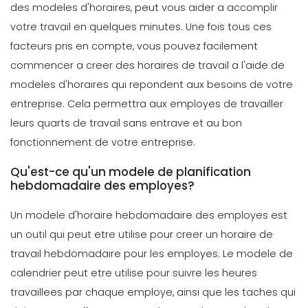
des modeles d'horaires, peut vous aider a accomplir
Les avantages des applications
votre travail en quelques minutes. Une fois tous ces
Solid Work Schedule App
Management
5 strategies productives de gestion
Michelle Jaco
Oct 12, 2020
facteurs pris en compte, vous pouvez facilement
du temps pour vous motiver
commencer a creer des horaires de travail a l'aide de
Michelle Jaco
Oct 12, 2020
modeles d'horaires qui repondent aux besoins de votre
Scheduling
entreprise. Cela permettra aux employes de travailler
3 Raisons d'utiliser une application
de planification En
leurs quarts de travail sans entrave et au bon
Management
Comment gerer votre temps en tant
Michelle Jaco
Oct 12, 2020
fonctionnement de votre entreprise.
que gestionnaire de restaurant La
gestion du
Qu'est-ce qu'un modele de planification
Michelle Jaco
Oct 12, 2020
hebdomadaire des employes?
Scheduling
Le Guide complet pour choisir
Un
modele d'horaire
hebdomadaire des employes est
l'horaire de travail parfait App
Management
Pourquoi utiliser une application de
Planification des
un outil qui peut etre utilise pour creer un horaire de
planification est plus rentable pour
Michelle Jaco
Oct 12, 2020
travail hebdomadaire pour les employes. Le modele de
votre entreprise
calendrier peut etre utilise pour suivre les heures
Michelle Jaco
Oct 12, 2020
Scheduling
travaillees par chaque employe, ainsi que les taches qui
Comment le bon planificateur peut
Management