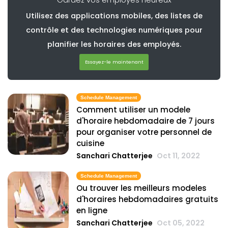
Gardez vos employés heureux
Utilisez des applications mobiles, des listes de
Scheduling
contrôle et des technologies numériques pour
6 Etapes simples pour creer un
planifier les horaires des employés.
horaire de travail des employes
Michelle Jaco
Oct 12, 2020
Essayez-le maintenant
Scheduling
Schedule Management
5 Regles a suivre pour perfectionner
Comment utiliser un modele
l'horaire de vos employes
d'horaire hebdomadaire de 7 jours
Michelle Jaco
Oct 12, 2020
pour organiser votre personnel de
cuisine
Sanchari Chatterjee
Oct 11, 2022
Scheduling
Les outils de planification des
Schedule Management
Michelle Jaco
Oct 12, 2020
Ou trouver les meilleurs modeles
d'horaires hebdomadaires gratuits
en ligne
Sanchari Chatterjee
Oct 05, 2022