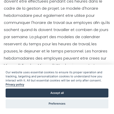
generer de la valeur dans votre
doivent etre effectuees pendant ces heures dans le
Lois du travail dans les restaurants
entreprise La planification des
cadre de la gestion de projet. Le modele d'horaire
Expliquees
Michelle Jaco
Oct 12, 2020
hebdomadaire peut egalement etre utilise pour
Michelle Jaco
Oct 12, 2020
communiquer l'horaire de travail aux employes afin qu'ils
Scheduling
sachent quand ils doivent travailler et combien de jours
5 meilleures fonctionnalites des
applications d'emploi du temps
Management
par semaine. La plupart des modeles de calendrier
Comment transformer la
quotidien pour faciliter la creation
reservent du temps pour les heures de travail, les
planification en avantage
d'horaires de travail
pauses, le dejeuner et le temps personnel.
Les horaires
strategique avec une application de
Michelle Jaco
Oct 12, 2020
planification
hebdomadaires des employes peuvent etre crees sur
Michelle Jaco
Oct 12, 2020
Scheduling
Microsoft Excel
ou Microsoft Word, qui peuvent etre
Pourquoi vous devez utiliser un
modifies et reutilises chaque semaine pour creer des
Our website uses essential cookies to ensure its proper operation and
modele d'horaire quotidien pour
Management
tracking, targeting and personalization cookies to understand how you
horaires de travail similaires de maniere systematique.
Comment communiquer en equipe
votre restaurant L'
interact with it. All but essential cookies will be set only after consent.
Privacy policy
dans un restaurant
Michelle Jaco
Oct 12, 2020
Ce modele de calendrier peut etre utilise a diverses fins,
Michelle Jaco
Oct 12, 2020
Accept all
telles que la gestion de projets, la preparation de
Scheduling
calendriers hebdomadaires et la gestion des delais,
Utilisation de l'automatisation pour
Preferences
ainsi que la planification de reunions d'equipe
reduire les couts de main-d'oeuvre
Management