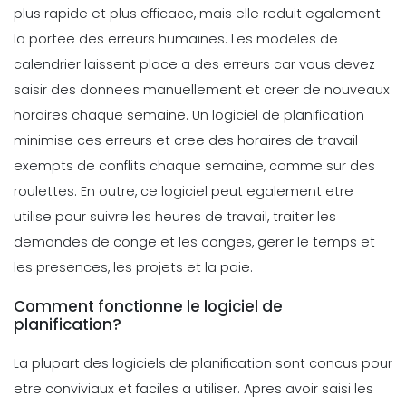
Conseils pour creer un horaire de
plus rapide et plus efficace, mais elle reduit egalement
travail solide
la portee des erreurs humaines. Les modeles de
Michelle Jaco
Oct 12, 2020
calendrier laissent place a des erreurs car vous devez
saisir des donnees manuellement et creer de nouveaux
Scheduling
horaires chaque semaine. Un logiciel de planification
6 Facteurs a prendre en
minimise ces erreurs et cree des horaires de travail
consideration pour une planification
exempts de conflits chaque semaine, comme sur des
efficace du projet
roulettes. En outre, ce logiciel peut egalement etre
Michelle Jaco
Oct 12, 2020
utilise pour suivre les heures de travail, traiter les
Scheduling
demandes de conge et les conges, gerer le temps et
Comment le suivi du temps aide a
les presences, les projets et la paie.
augmenter la productivite Le suivi du
Michelle Jaco
Oct 12, 2020
Comment fonctionne le logiciel de
planification?
Scheduling
La plupart des logiciels de planification sont concus pour
Differentes formes de creation
etre conviviaux et faciles a utiliser. Apres avoir saisi les
d'horaire de travail La planification