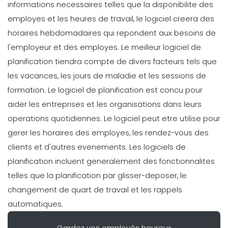
informations necessaires telles que la disponibilite des
Michelle Jaco
Oct 12, 2020
employes et les heures de travail, le logiciel creera des
horaires hebdomadaires qui repondent aux besoins de
Scheduling
l'employeur et des employes. Le meilleur logiciel de
Fonctionnalites incontournables
planification tiendra compte de divers facteurs tels que
pour un bon restaurant Business
les vacances, les jours de maladie et les sessions de
Scheduling App
Michelle Jaco
Oct 12, 2020
formation.
Le logiciel de planification est concu pour
aider les entreprises et les organisations dans leurs
Scheduling
operations quotidiennes. Le logiciel peut etre utilise pour
5 Avantages de la mise en oeuvre
gerer les horaires des employes, les rendez-vous des
d'une application de planification
d'entreprise
clients et d'autres evenements. Les logiciels de
Michelle Jaco
Oct 12, 2020
planification incluent generalement des fonctionnalites
telles que la planification par glisser-deposer, le
Scheduling
changement de quart de travail et les rappels
3 conseils pour creer un horaire de
automatiques.
travail impeccable pour les employes
Michelle Jaco
Oct 12, 2020