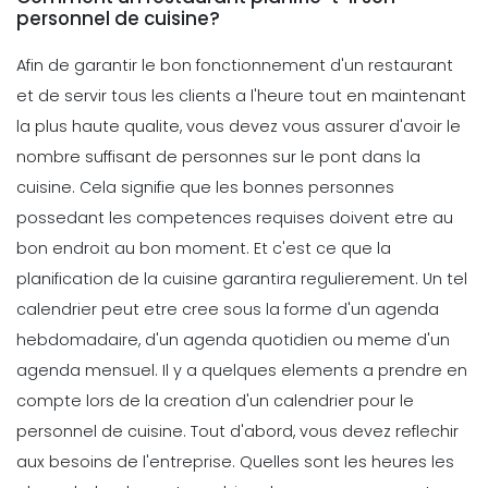
personnel de cuisine?
Time Management Software
Les 4 differents types d'horloges en
Afin de garantir le bon fonctionnement d'un restaurant
temps reel et leur fonctionnement
et de servir tous les clients a l'heure tout en maintenant
Sanchari Chatterjee
Apr 12, 2022
la plus haute qualite, vous devez vous assurer d'avoir le
nombre suffisant de personnes sur le pont dans la
Employee Scheduling
cuisine. Cela signifie que les bonnes personnes
10 competences en gestion du temps
possedant les competences requises doivent etre au
pour rendre votre journee plus
productive
bon endroit au bon moment. Et c'est ce que la
Sanchari Chatterjee
Mar 31, 2022
planification de la cuisine garantira regulierement. Un tel
calendrier peut etre cree sous la forme d'un agenda
Employee Scheduling
hebdomadaire, d'un agenda quotidien ou meme d'un
Comment planifier des employes- 10
conseils pour utiliser le logiciel de
agenda mensuel.
Il y a quelques elements a prendre en
planification des employes dans le
compte lors de la creation d'un calendrier pour le
cloud
personnel de cuisine. Tout d'abord, vous devez reflechir
Rédacteur Personnel
Mar 29, 2022
aux besoins de l'entreprise. Quelles sont les heures les
Time Management Software