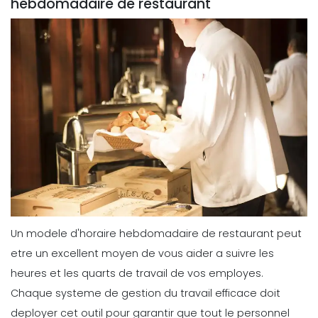
hebdomadaire de restaurant
5 conseils pour choisir le meilleur
modele d'horaire hebdomadaire des
employes
Michelle Jaco
Oct 12, 2020
Scheduling
Que faire en matiere de planification
de projet
Michelle Jaco
Oct 12, 2020
Scheduling
Haut de la page Avantages d'un
planificateur d'horaire de travail
Un modele d'horaire hebdomadaire de restaurant peut
Michelle Jaco
Oct 12, 2020
etre un excellent moyen de vous aider a suivre les
heures et les quarts de travail de vos employes.
Chaque
systeme de gestion
du travail efficace doit
Scheduling
Les avantages d'un horaire de
deployer cet outil pour garantir que tout le personnel