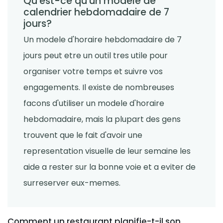
Qu'est-ce qu'un modele de
Sanchari Chatterjee
Apr 29, 2022
calendrier hebdomadaire de 7
jours?
Time Management Software
Un modele d'horaire hebdomadaire de 7
Qu'est-ce qu'une horloge en temps
reel avec des secondes- un guide
jours peut etre un outil tres utile pour
complet
organiser votre temps et suivre vos
Sanchari Chatterjee
Apr 21, 2022
engagements. Il existe de nombreuses
Schedule Management
facons d'utiliser un modele d'horaire
5 raisons pour lesquelles vous
hebdomadaire, mais la plupart des gens
devriez commencer la prise de
rendez-vous en ligne
trouvent que le fait d'avoir une
Sanchari Chatterjee
Apr 15, 2022
representation visuelle de leur semaine les
aide a rester sur la bonne voie et a eviter de
Workforce Planning
Strategies de gestion du temps- 7
surreserver eux-memes.
facons simples de creer plus de
temps dans votre journee
Sanchari Chatterjee
Apr 13, 2022
Comment un restaurant planifie-t-il son