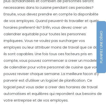
plus achalandees et combien de personnes seront
10 applications qui vous faciliteront
necessaires dans la cuisine pendant ces periodes?
la vie grace a un calendrier
Ensuite, vous devez prendre en compte la disponibilite
hebdomadaire
de vos employes. Quand peuvent-ils travailler et quels
Rédacteur Personnel
Mar 22, 2022
horaires preferent-ils? Enfin, vous devez creer un
Management
PLANIFIEZ UNE DÉMO
calendrier equitable pour toutes les personnes
Comment maximiser votre horaire d'
impliquees. Vous ne voulez pas surcharger vos
Michelle Jaco
Oct 12, 2020
employes ou leur attribuer moins de travail que ce dont
ils sont capables.
Une fois tous ces facteurs pris en
compte, vous pouvez commencer a creer un modele
Management
de calendrier pour votre personnel de cuisine que vous
Ce que signifie la planification
pouvez reviser chaque semaine. La meilleure facon d'y
previsionnelle pour votre marque
parvenir est d'utiliser un logiciel de planification. Ce
Michelle Jaco
Oct 12, 2020
logiciel peut vous aider a creer des horaires de travail
automatises et equilibres qui repondent aux besoins de
Management
votre entreprise et de vos employes.
5 strategies productives de gestion