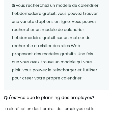
planification de
facons simples de creer plus de
Si vous recherchez un modele de calendrier
Michelle Jaco
Oct 12, 2020
temps dans votre journee
Sanchari Chatterjee
Apr 13, 2022
hebdomadaire gratuit, vous pouvez trouver
Scheduling
une variete d'options en ligne. Vous pouvez
Conseils pour tirer le meilleur parti de
Time Management Software
la journee de travail de votre equipe
rechercher un modele de calendrier
Les 4 differents types d'horloges en
Michelle Jaco
Oct 12, 2020
temps reel et leur fonctionnement
hebdomadaire gratuit sur un moteur de
Sanchari Chatterjee
Apr 12, 2022
recherche ou visiter des sites Web
Scheduling
proposant des modeles gratuits. Une fois
Conseils pour creer l'horaire de
Employee Scheduling
que vous avez trouve un modele qui vous
travail parfait des employes
10 competences en gestion du temps
plait, vous pouvez le telecharger et l'utiliser
Michelle Jaco
Oct 12, 2020
pour rendre votre journee plus
productive
pour creer votre propre calendrier.
Sanchari Chatterjee
Mar 31, 2022
Scheduling
Pourquoi vous devez mettre a jour
Employee Scheduling
Qu'est-ce que le planning des employes?
les pratiques de planification de
Comment planifier des employes- 10
votre restaurant
conseils pour utiliser le logiciel de
La planification des horaires des employes est le
Michelle Jaco
Oct 12, 2020
planification des employes dans le