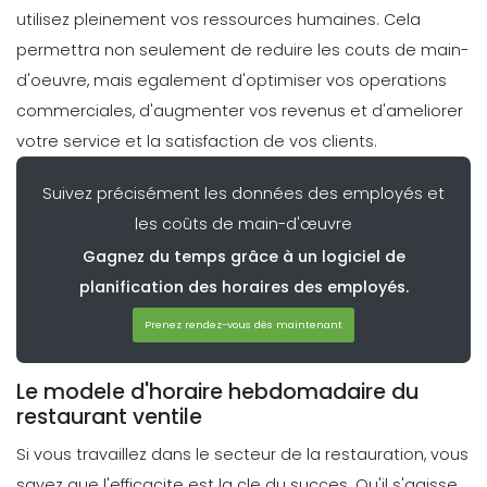
utilisez pleinement vos ressources humaines. Cela
permettra non seulement de reduire les couts de main-
Management
d'oeuvre, mais egalement d'optimiser vos operations
Comment transformer la
commerciales, d'augmenter vos revenus et d'ameliorer
planification en avantage
strategique avec une application de
votre service et la satisfaction de vos clients.
planification
Michelle Jaco
Oct 12, 2020
Suivez précisément les données des employés et
les coûts de main-d'œuvre
Management
Gagnez du temps grâce à un logiciel de
Comment communiquer en equipe
dans un restaurant
planification des horaires des employés.
Michelle Jaco
Oct 12, 2020
Prenez rendez-vous dès maintenant
Management
Le modele d'horaire hebdomadaire du
Pourquoi vous devez utiliser une
restaurant ventile
application de planification dans
Si vous travaillez dans le secteur de la restauration, vous
votre restaurant Les facteurs
Michelle Jaco
Oct 12, 2020
savez que l'efficacite est la cle du succes. Qu'il s'agisse