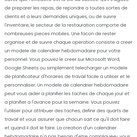
de preparer les repas, de repondre a toutes sortes de
Scheduling
clients et a leurs demandes uniques, ou de suivre
6 Strategies d'etablissement des
l'inventaire, le secteur de la restauration comporte de
horaires qui reduiront votre taux de
roulement
nombreuses pieces mobiles. Une facon de rester
Michelle Jaco
Oct 12, 2020
organise et de suivre chaque operation consiste a creer
un modele de calendrier hebdomadaire pour votre
Scheduling
personnel. Vous pouvez le creer sur Microsoft Word,
5 Avantages d'une communication
solide en milieu de travail
Google Sheets
ou simplement telecharger un modele
Michelle Jaco
Oct 12, 2020
de planificateur d'horaires de travail facile a utiliser et le
personnaliser.
Un modele de calendrier hebdomadaire
peut vous aider a planifier les taches de chaque jour et
Scheduling
a planifier a l'avance pour la semaine. Vous pouvez
5 domaines ou vos employes
peuvent s'ameliorer
l'utiliser pour attribuer des taches, definir des quarts de
Michelle Jaco
Oct 12, 2020
travail et vous assurer que chacun sait ce qu'il doit faire
et quand il doit le faire. La creation d'un calendrier
hebdomadaire n'a pas besoin d'etre compliquee- vous