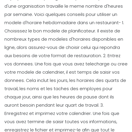
travail flexible
d'une organisation travaille le meme nombre d'heures
Michelle Jaco
Oct 12, 2020
par semaine. Voici quelques conseils pour utiliser un
modele d'horaire hebdomadaire dans un restaurant-
1.
Scheduling
Choisissez le bon modele de planificateur. Il existe de
Comment resoudre les conflits de
nombreux types de modeles d'horaires disponibles en
planification des employes les plus
ligne, alors assurez-vous de choisir celui qui repondra
courants Les conflits
aux besoins de votre format de restauration.
2. Entrez
Michelle Jaco
Oct 12, 2020
vos donnees. Une fois que vous avez telecharge ou cree
Scheduling
votre modele de calendrier, il est temps de saisir vos
Comment le suivi du temps aide a
donnees. Cela inclut les jours, les horaires des quarts de
augmenter la productivite Le suivi du
travail, les noms et les taches des employes pour
Michelle Jaco
Oct 12, 2020
chaque jour, ainsi que les heures de pause dont ils
auront besoin pendant leur quart de travail.
3.
Scheduling
Enregistrez et imprimez votre calendrier. Une fois que
Comment un planificateur horaire
vous avez termine de saisir toutes vos informations,
ameliore l'organisation de votre
entreprise
enregistrez le fichier et imprimez-le afin que tout le