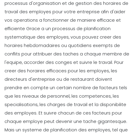
processus d'organisation et de gestion des horaires de
cloud
Rédacteur Personnel
Mar 29, 2022
Scheduling
travail des employes pour votre entreprise afin d'aider
Comment stimuler le patronage des
vos operations a fonctionner de maniere efficace et
restaurants
Time Management Software
efficiente Grace a un processus de planification
10 applications qui vous faciliteront
Michelle Jaco
Oct 12, 2020
la vie grace a un calendrier
systematique des employes, vous pouvez creer des
hebdomadaire
horaires hebdomadaires ou quotidiens exempts de
Rédacteur Personnel
Mar 22, 2022
Scheduling
conflits pour attribuer des taches a chaque membre de
Ce que les clients apprecient le plus
l'equipe, accorder des conges et suivre le travail.
Pour
dans un restaurant La
Management
creer des horaires efficaces pour les employes, les
Comment maximiser votre horaire d'
Michelle Jaco
Oct 12, 2020
Michelle Jaco
Oct 12, 2020
directeurs d'entreprise ou de restaurant doivent
prendre en compte un certain nombre de facteurs tels
Scheduling
que les niveaux de personnel, les competences, les
Ce qu'il faut rechercher dans un
specialisations, les charges de travail et la disponibilite
planificateur d'employes
Management
Ce que signifie la planification
des employes. Et suivre chacun de ces facteurs pour
Michelle Jaco
Oct 12, 2020
previsionnelle pour votre marque
chaque employe peut devenir une tache gigantesque.
Michelle Jaco
Oct 12, 2020
Mais un systeme de planification des employes, tel que
Scheduling