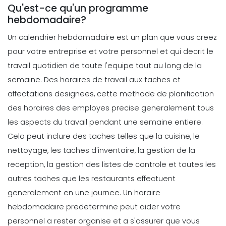
du temps pour vous motiver
Qu'est-ce qu'un programme
Michelle Jaco
Oct 12, 2020
hebdomadaire?
Un calendrier hebdomadaire est un plan que vous creez
pour votre entreprise et votre personnel et qui decrit le
Management
Comment gerer votre temps en tant
travail quotidien de toute l'equipe tout au long de la
que gestionnaire de restaurant La
semaine. Des horaires de travail aux taches et
gestion du
affectations designees, cette methode de
planification
Michelle Jaco
Oct 12, 2020
des horaires des employes
precise generalement tous
Management
les aspects du travail pendant une semaine entiere.
Pourquoi utiliser une application de
Cela peut inclure des taches telles que la cuisine, le
planification est plus rentable pour
nettoyage, les taches d'inventaire, la gestion de la
votre entreprise
reception, la gestion des listes de controle et toutes les
Michelle Jaco
Oct 12, 2020
autres taches que les restaurants effectuent
Management
generalement en une journee.
Un horaire
Lois du travail dans les restaurants
hebdomadaire predetermine peut aider votre
Expliquees
personnel a rester organise et a s'assurer que vous
Michelle Jaco
Oct 12, 2020