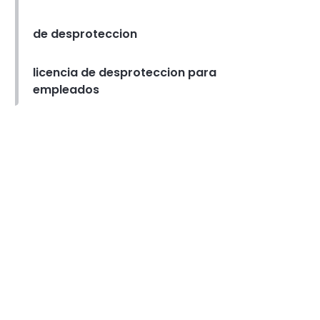
Sanchari Chatterjee
May 27,
2022
de desproteccion
Workforce Planning
Las mejores aplicaciones de
licencia de desproteccion para
gestion del tiempo para
empleados
emprendedores- agiliza tu dia
con estas
Sanchari Chatterjee
May 03,
2022
Schedule Management
Plantilla de programacion
semanal en Excel- Creacion de
una programacion semanal
en Excel
Sanchari Chatterjee
Apr 29,
2022
Time Management Software