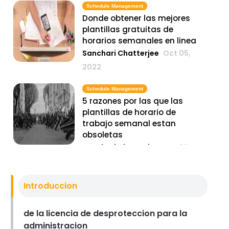
Schedule Management
Donde obtener las mejores
plantillas gratuitas de
horarios semanales en linea
Sanchari Chatterjee
Oct 05,
2022
Schedule Management
5 razones por las que las
plantillas de horario de
trabajo semanal estan
obsoletas
Sanchari Chatterjee
Sep 29,
2022
Time Management Software
Introduccion
Reloj de tiempo exacto- como
calcular la hora en diferentes
de la licencia de desproteccion para la
zonas horarias
administracion