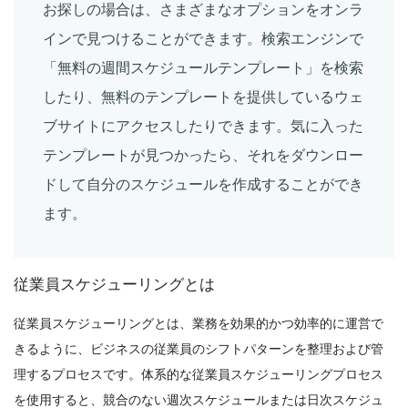
Sanchari Chatterjee
Apr 12, 2022
お探しの場合は、さまざまなオプションをオンラ
Scheduling
インで見つけることができます。検索エンジンで
あなたの従業員のスケジュール
Michelle Jaco
Oct 12, 2020
Employee Scheduling
「無料の週間スケジュールテンプレート」を検索
1日をより生産的にする10の時間管理スキル
したり、無料のテンプレートを提供しているウェ
Sanchari Chatterjee
Mar 31, 2022
ブサイトにアクセスしたりできます。気に入った
Scheduling
テンプレートが見つかったら、それをダウンロー
異なる形式のスケジュール作成者
ドして自分のスケジュールを作成することができ
Michelle Jaco
Oct 12, 2020
Employee Scheduling
従業員をスケジュールする方法-クラウド従
ます。
業員スケジューリングソフトウェアを使用
するための 10 のヒント
スタッフライター
Mar 29, 2022
Scheduling
従業員スケジューリングとは
Excel で毎日のスケジュールテンプレート
を作成する方法ペンと紙を使用して従業員
Time Management Software
従業員スケジューリングとは、業務を効果的かつ効率的に運営で
のスケジュールを作成しても、プロセスに
レイアウトされた毎週のスケジュールであ
きるように、ビジネスの従業員のシフトパターンを整理および管
飽きている
なたの生活を楽にする10のアプリ
Michelle Jaco
Oct 12, 2020
理するプロセスです。体系的な従業員スケジューリングプロセス
スタッフライター
Mar 22, 2022
を使用すると、競合のない週次スケジュールまたは日次スケジュ