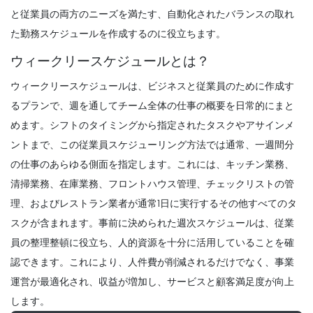
従業員のスケジュールを最大化する方法
と従業員の両方のニーズを満たす、自動化されたバランスの取れ
Michelle Jaco
Oct 12, 2020
た勤務スケジュールを作成するのに役立ちます。
ウィークリースケジュールとは？
ウィークリースケジュールは、ビジネスと従業員のために作成す
Management
るプランで、週を通してチーム全体の仕事の概要を日常的にまと
従業員のスケジュール規制
Michelle Jaco
Oct 12, 2020
めます。シフトのタイミングから指定されたタスクやアサインメ
ントまで、
この従業員スケジューリング方法では通常
、一週間分
の仕事のあらゆる側面を指定します。これには、キッチン業務、
清掃業務、在庫業務、フロントハウス管理、チェックリストの管
Management
あなたのモチベーションを維持するための
理、およびレストラン業者が通常1日に実行するその他すべてのタ
5つの生産的な時間管理戦略
スクが含まれます。
事前に決められた週次スケジュールは、従業
Michelle Jaco
Oct 12, 2020
員の整理整頓に役立ち、人的資源を十分に活用していることを確
認できます。これにより、人件費が削減されるだけでなく、事業
運営が最適化され、収益が増加し、サービスと顧客満足度が向上
Management
レストランマネージャーの時間管理として
します。