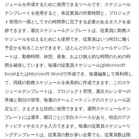
Michelle Jaco
Oct 12, 2020
ジュールを作成するために使用できるツールです。スケジュール
レストランマネージャーの時間管理として
Michelle Jaco
Oct 12, 2020
テンプレートを使用すると、各従業員の作業時間と、プロジェク
ト管理の一環としてその時間帯に完了する必要があるタスクを追
跡できます。週次スケジュールテンプレートは、従業員に勤務ス
Scheduling
あなたのスケジューリングプラクティスを
ケジュールを伝えるためにも使用でき、従業員はいつ何日に働く
Management
Michelle Jaco
Oct 12, 2020
スケジューリングアプリの使用がビジネス
予定かを知ることができます。ほとんどのスケジュールテンプレ
にとって利益を上げる理由従業員のスケジ
ートは、勤務時間、休憩、昼食、および個人的な時間のための時
ューリングにはスプレッドシートを使用
間を確保しています。
毎週の従業員スケジュールはMicrosoft
Michelle Jaco
Oct 12, 2020
ExcelまたはMicrosoft
Wordで作成でき、毎週編集して再利用し
Scheduling
作業スケジュールカレンダーを作成するた
て、同様の勤務スケジュールを体系的に作成できます。このスケ
Management
めの3つの最良の方法
レストラン労働法レストランオーナー
ジュールテンプレートは、プロジェクト管理、週次カレンダーの
Michelle Jaco
Oct 12, 2020
Michelle Jaco
Oct 12, 2020
準備と期日の管理、毎週のチームミーティングのスケジュール設
定など、さまざまな目的に使用できます。週間スケジュールテン
プレートには通常、曜日ごとに空白スペースがあり、特定のアク
Scheduling
チームの作業時間を
ティビティやタスクを入力できます。
毎週の従業員スケジューリ
Management
Michelle Jaco
Oct 12, 2020
スケジュールアプリで戦略的な利点にスケ
ングテンプレートは、従業員の数が多い企業でも、従業員数は限