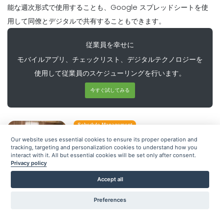
Michelle Jaco
Oct 12, 2020
能な週次形式で使用することも、Google スプレッドシートを使
用して同僚とデジタルで共有することもできます。
Scheduling
あなたのレストランの従業員のための最高
Scheduling
従業員を幸せに
のスケジュールメーカーアプリは何です
あなたが簡単にあなたの端にスケジューリ
か？
ングミスを避けることができる一般的な従
モバイルアプリ、チェックリスト、デジタルテクノロジーを
業員の
Michelle Jaco
Oct 12, 2020
使用して従業員のスケジューリングを行います。
Michelle Jaco
Oct 12, 2020
今すぐ試してみる
Scheduling
従業員作業スケジュール・テンプレートの
Scheduling
あなたがレストランを管理
Michelle Jaco
Oct 12, 2020
Schedule Management
Michelle Jaco
Oct 12, 2020
7日間のウィークリースケジュールテンプ
Our website uses essential cookies to ensure its proper operation and
レートを使用してキッチンスタッフを整理
tracking, targeting and personalization cookies to understand how you
interact with it. All but essential cookies will be set only after consent.
する方法
Scheduling
Privacy policy
Sanchari Chatterjee
Oct 11, 2022
なぜあなたはExcelの週間スケジュールテン
Scheduling
Accept all
プレートの使用を停止する必要があります
あなたのビジネスのための仕事のスケジュ
ールの5つの異なる形式従業員の
Michelle Jaco
Oct 12, 2020
Schedule Management
Preferences
最高の無料ウィークリースケジュールテン
Michelle Jaco
Oct 12, 2020
プレートをオンラインで入手できる場所