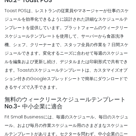
No.2- Toast POS
スケジューリングアプリ
Toast POSは、
レストランの従業員やマネージャーが仕事のスケ
Michelle Jaco
Oct 12, 2020
Scheduling
一般的なレストランの従業員のスケジュー
ジュールを効率化できるように設計された詳細なスケジュールテ
リングの問題とどのようにあなたがそれら
ンプレートを提供しています
。プラットフォームのウィークリー
を
スケジュールテンプレートを使用して、サーバーから食器洗浄
Michelle Jaco
Oct 12, 2020
Scheduling
機、シェフ、クリーナーまで、スタッフ全員の作業を 7 日間スケ
完璧な作業スケジュールアプリ
Michelle Jaco
Oct 12, 2020
Scheduling
ジュールできます。変化するニーズに合わせて毎週のスケジュー
従業員のスケジューリング
ルを編集および更新し続け、デジタルまたは印刷形式で共有でき
Michelle Jaco
Oct 12, 2020
ます。Toastのスケジュールテンプレートは、カスタマイズオプ
ション付きのGoogleスプレッドシートで簡単にダウンロードで
Scheduling
正しいスケジュールメーカーは、多くの場
きるサイズで入手できます。
合、雑用として見られているが、適切なス
Scheduling
無料のウィークリースケジュールテンプレート
ケジュールメーカーを使用する場合は、あ
5 週間最優秀従業員スケジュールテンプレ
No.3- 中小企業に適合
なたのビジネス全体の結果を後押しするこ
ートを選択するためのヒントレストラン内
とができます。
のスケジューリングシステムをアップグレ
Fit Small Businessには、毎週のスケジュール、毎日のスケジュ
ード
Michelle Jaco
Oct 12, 2020
ール、および毎月の作業スケジュール用のさまざまなスケジュー
Michelle Jaco
Oct 12, 2020
ルテンプレートがあります。セクターを問わず、中小企業のニー
Scheduling