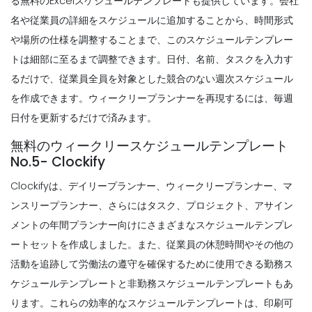
Michelle Jaco
Oct 12, 2020
る無料のExcelスケジュールテンプレートも提供しています。会社
競合
名や従業員の詳細をスケジュールに追加することから、時間形式
Michelle Jaco
Oct 12, 2020
や場所の仕様を調整することまで、このスケジュールテンプレー
トは細部に至るまで調整できます。日付、名前、タスクを入力す
Scheduling
月次スケジュールテンプレートの作成方法
るだけで、従業員全員を対象とした競合のない週次スケジュール
Scheduling
レストラン
時間追跡が生産性を向上させる方法
を作成できます。ウィークリープランナーを再現するには、毎週
Michelle Jaco
Oct 12, 2020
Michelle Jaco
Oct 12, 2020
日付を更新するだけで済みます。
無料のウィークリースケジュールテンプレート
No.5- Clockify
Scheduling
あなたのレストラン
Scheduling
Clockifyは、デイリープランナー、ウィークリープランナー、マ
時間単位のスケジュールメーカーがあなた
Michelle Jaco
Oct 12, 2020
のビジネス
ンスリープランナー、さらにはタスク、プロジェクト、アサイン
Michelle Jaco
Oct 12, 2020
メントの年間プランナー向けにさまざまなスケジュールテンプレ
ートセットを作成しました。また、従業員の休憩時間やその他の
Scheduling
活動を追跡して労働法の遵守を確保するために使用できる勤務ス
あなたのレストランビジネスが毎日のスケ
Scheduling
ケジュールテンプレートと非勤務スケジュールテンプレートもあ
ジュールテンプレート
スケジュール・プランナ・テンプレート
は、組織の芸術を完成させる
Michelle Jaco
Oct 12, 2020
ります。これらの効率的なスケジュールテンプレートは、印刷可