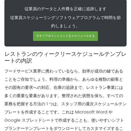
Michelle Jaco
Oct 12, 2020
従業員のデータと人件費を正確に追跡します
従業員スケジューリングソフトウェアプログラムで時間を節
約しましょう。
Management
スケジューリングアプリの使用がビジネス
今すぐアポイントメントをスケジュールする
にとって利益を上げる理由従業員のスケジ
ューリングにはスプレッドシートを使用
レストランのウィークリースケジュールテンプレ
Michelle Jaco
Oct 12, 2020
ートの内訳
Management
フードサービス業界に携わっているなら、効率が成功の鍵である
レストラン労働法レストランオーナー
ことをご存知でしょう。料理の準備から、あらゆる種類の顧客と
Michelle Jaco
Oct 12, 2020
その固有の要求への対応、在庫の追跡まで、レストラン事業には
多くの重要な要素があります。整理された状態を保ち、すべての
業務を把握する方法の 1 つは、スタッフ用の週次スケジュールテン
Management
プレートを作成することです。これは Microsoft Word や
スケジュールアプリで戦略的な利点にスケ
Google スプレッドシートで作成することも
、使いやすいシフト
ジューリングを有効にする方法あなたは可
用性だけに基づいて従業員のスケジュール
プランナーテンプレートをダウンロードしてカスタマイズするこ