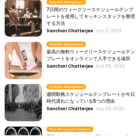
Schedule Management
7日間のウィークリースケジュールテンプ
レートを使用してキッチンスタッフを整理
する方法
Sanchari Chatterjee
Oct 11, 2022
Schedule Management
最高の無料ウィークリースケジュールテン
プレートをオンラインで入手できる場所
Sanchari Chatterjee
Oct 05, 2022
Schedule Management
週間勤務スケジュールテンプレートが今日
時代遅れになっている5つの理由
Sanchari Chatterjee
Sep 29, 2022
Time Management Software
正確なタイムクロック-異なるタイムゾーン