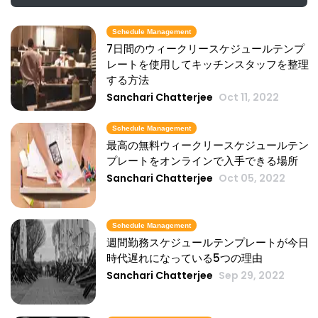
レストランの従業員のための素晴らしい職
場を作るための4つの方法あなたのレスト
Schedule Management
ランが長い間周りにいた
7日間のウィークリースケジュールテンプ
レートを使用してキッチンスタッフを整理
Michelle Jaco
Oct 12, 2020
する方法
Sanchari Chatterjee
Oct 11, 2022
Scheduling
スケジューリングプロセスを
Michelle Jaco
Oct 12, 2020
Schedule Management
最高の無料ウィークリースケジュールテン
プレートをオンラインで入手できる場所
Sanchari Chatterjee
Oct 05, 2022
Scheduling
強力な従業員の作業スケジュール
Michelle Jaco
Oct 12, 2020
Schedule Management
週間勤務スケジュールテンプレートが今日
時代遅れになっている5つの理由
Sanchari Chatterjee
Sep 29, 2022
Scheduling
効果的なプロジェクト計画