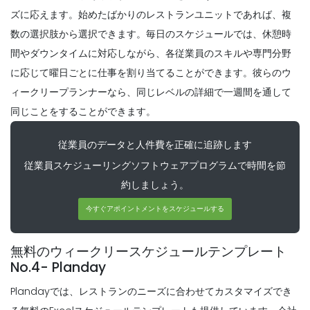
作業スケジュールの作成を容易にするため
Scheduling
ズに応えます。始めたばかりのレストランユニットであれば、複
の毎日のスケジュールアプリの5ベスト機
それはプロジェクト計画に来るとき、何の
数の選択肢から選択できます。毎日のスケジュールでは、休憩時
能今日の現代の労働力の
ために見てみる正しく行われ
間やダウンタイムに対応しながら、各従業員のスキルや専門分野
Michelle Jaco
Oct 12, 2020
Michelle Jaco
Oct 12, 2020
に応じて曜日ごとに仕事を割り当てることができます。彼らのウ
Scheduling
ィークリープランナーなら、同じレベルの詳細で一週間を通して
レストランに毎日のスケジュールテンプレ
Scheduling
同じことをすることができます。
ートを使用する必要がある理由レストラン
作業スケジュール・プランナの主なメリッ
ビジネスを
トビジネスオーナーへの福利厚生
従業員のデータと人件費を正確に追跡します
Michelle Jaco
Oct 12, 2020
Michelle Jaco
Oct 12, 2020
従業員スケジューリングソフトウェアプログラムで時間を節
約しましょう。
Scheduling
レストラン
Scheduling
今すぐアポイントメントをスケジュールする
柔軟な作業スケジュールの長所雇用主は、
Michelle Jaco
Oct 12, 2020
従業員が柔軟な時間を働くことを許可
Michelle Jaco
Oct 12, 2020
無料のウィークリースケジュールテンプレート
No.4- Planday
Scheduling
Plandayでは、レストランのニーズに合わせてカスタマイズでき
優れた従業員スケジュールテンプレート
Scheduling
最も一般的な従業員のスケジューリングの