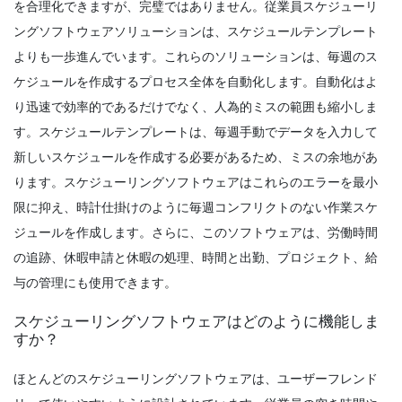
を合理化できますが、完璧ではありません。従業員スケジューリ
Michelle Jaco
Oct 12, 2020
ングソフトウェアソリューションは、スケジュールテンプレート
よりも一歩進んでいます。
これらのソリューションは、毎週のス
Scheduling
ケジュールを作成するプロセス全体を自動化します。自動化はよ
時間追跡が生産性を向上させる方法
り迅速で効率的であるだけでなく、人為的ミスの範囲も縮小しま
Michelle Jaco
Oct 12, 2020
す。スケジュールテンプレートは、毎週手動でデータを入力して
新しいスケジュールを作成する必要があるため、ミスの余地があ
ります。スケジューリングソフトウェアはこれらのエラーを最小
Scheduling
限に抑え、時計仕掛けのように毎週コンフリクトのない作業スケ
時間単位のスケジュールメーカーがあなた
のビジネス
ジュールを作成します。さらに、このソフトウェアは、労働時間
Michelle Jaco
Oct 12, 2020
の追跡、休暇申請と休暇の処理、時間と出勤、プロジェクト、給
与の管理にも使用できます。
Scheduling
スケジューリングソフトウェアはどのように機能しま
スケジュール・プランナ・テンプレート
すか？
は、組織の芸術を完成させる
Michelle Jaco
Oct 12, 2020
ほとんどのスケジューリングソフトウェアは、ユーザーフレンド