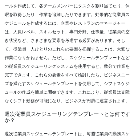
Scheduling
ールを作成して、各チームメンバーにタスクを割り当てたり、休
すべてのスケジュールメーカーが
Management
暇を取得したり、作業を追跡したりできます。
効果的な従業員ス
Michelle Jaco
Oct 12, 2020
従業員のスケジュールを最大化する方法
ケジュールを作成するには、企業やレストランのマネージャー
Michelle Jaco
Oct 12, 2020
は、人員レベル、スキルセット、専門分野、仕事量、従業員の空
き状況など、さまざまな要素を考慮する必要があります。そし
Scheduling
て、従業員一人ひとりのこれらの要因を把握することは、大変な
スケジュール作成のための最も価値のある
Management
無料リソーススケジューリングプラクティ
作業になりかねません。ただし、スケジュールテンプレートなど
従業員のスケジュール規制
スの改善を始める
の従業員スケジューリングシステムを使用すると、数分で作業を
Michelle Jaco
Oct 12, 2020
Michelle Jaco
Oct 12, 2020
完了できます。これらの要素をすべて検討したら、ビジネスニー
ズを満たすスケジュールテンプレートを使用して、シフトスケジ
Scheduling
あなたのビジネスを自動化するために使用
ュールの作成を簡単に開始できます。これにより、従業員は支障
Management
できる最高の毎日のスケジュールメーカー
なくシフト勤務が可能になり、ビジネスが円滑に運営されます。
あなたのモチベーションを維持するための
すべてのビジネス
5つの生産的な時間管理戦略
Michelle Jaco
Oct 12, 2020
週次従業員スケジューリングテンプレートとは何です
Michelle Jaco
Oct 12, 2020
か？
Scheduling
週次従業員スケジュールテンプレートは
、毎週従業員の勤務スケ
5 仕事のスケジューリング災害を防ぐ方法
Management