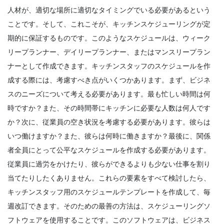
人材が、適切な場所に適切なタイミングでいる必要があるという
Employee Scheduling
ことです。そして、これこそが、キッチンスケジューリングが定
1日をより生産的にする10の時間管理スキル
期的に保証するものです。このようなスケジュールは、ウィーク
Sanchari Chatterjee
Mar 31, 2022
リープランナー、デイリープランナー、またはマンスリープラン
ナーとして作成できます。
キッチンスタッフのスケジュールを作
成する際には、考慮すべき点がいくつかあります。まず、ビジネ
Employee Scheduling
スのニーズについて考える必要があります。最も忙しい時間は何
従業員をスケジュールする方法-クラウド従
業員スケジューリングソフトウェアを使用
時ですか？また、その時間帯にキッチンに必要な人数は何人です
するための 10 のヒント
か？次に、従業員の空き状況を考慮する必要があります。彼らは
スタッフライター
Mar 29, 2022
いつ働けますか？また、彼らは何時に働きますか？最後に、関係
者全員にとって公平なスケジュールを作成する必要があります。
Time Management Software
レイアウトされた毎週のスケジュールであ
従業員に過労をかけたり、彼らができるよりも少ない仕事を割り
なたの生活を楽にする10のアプリ
当てたりしたくありません。
これらの要素をすべて検討したら、
スタッフライター
Mar 22, 2022
キッチンスタッフ用のスケジュールテンプレートを作成して、毎
週改訂できます。そのための最善の方法は、スケジューリングソ
フトウェアを使用することです。このソフトウェアは、ビジネス
Management