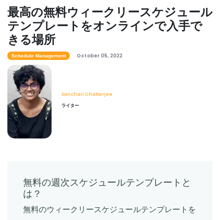
イド
最高の無料ウィークリースケジュール
Sanchari Chatterjee
Apr 21, 2022
テンプレートをオンラインで入手で
Scheduling
きる場所
ビジネススケジューリングアプリケーショ
ン
Schedule Management
October 05, 2022
Schedule Management
オンラインアポイントメントスケジューリ
Michelle Jaco
Oct 12, 2020
ングを開始すべき5つの理由
Sanchari Chatterjee
Apr 15, 2022
Sanchari Chatterjee
Scheduling
ライター
完璧な従業員の作業スケジュール
Michelle Jaco
Oct 12, 2020
Workforce Planning
時間管理戦略-1 日の時間を増やすための 7
つの簡単な方法
Sanchari Chatterjee
Apr 13, 2022
Scheduling
従業員作業スケジュールを作成するための
無料の週次スケジュールテンプレートと
6つの簡単なステップ
Time Management Software
は？
4種類のリアルタイムクロックとその仕組
Michelle Jaco
Oct 12, 2020
無料のウィークリースケジュールテンプレートを
み