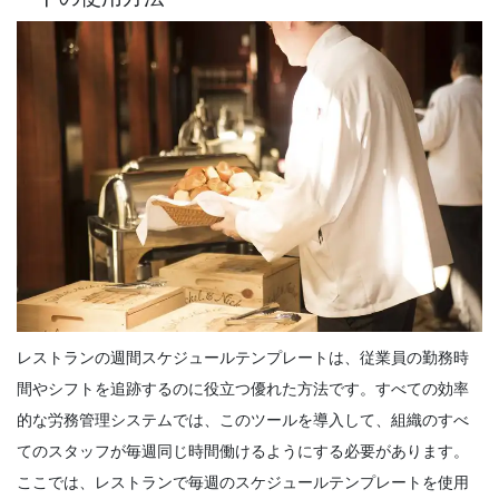
Scheduling
5 強力な職場コミュニケーションの利点生
活の中でほとんどのもの
Michelle Jaco
Oct 12, 2020
Scheduling
あなたの従業員が改善
Michelle Jaco
Oct 12, 2020
Scheduling
レストランの週間スケジュールテンプレートは、従業員の勤務時
Excel
間やシフトを追跡するのに役立つ優れた方法です。
すべての効率
Michelle Jaco
Oct 12, 2020
的な労務管理システムでは
、このツールを導入して、組織のすべ
てのスタッフが毎週同じ時間働けるようにする必要があります。
ここでは、レストランで毎週のスケジュールテンプレートを使用
Scheduling