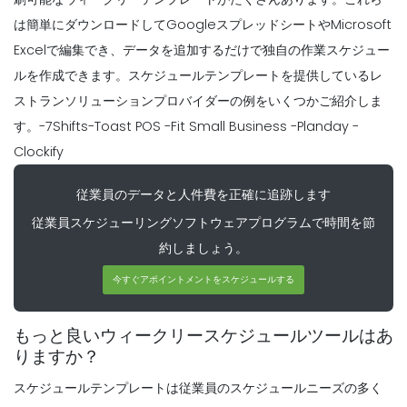
ために見てみる正しく行われ
は簡単にダウンロードしてGoogleスプレッドシートやMicrosoft
Michelle Jaco
Oct 12, 2020
Excelで編集でき、データを追加するだけで独自の作業スケジュー
ルを作成できます。スケジュールテンプレートを提供しているレ
ストランソリューションプロバイダーの例をいくつかご紹介しま
Scheduling
作業スケジュール・プランナの主なメリッ
す。
-7Shifts-
Toast POS
-Fit Small Business
-Planday
-
トビジネスオーナーへの福利厚生
Clockify
Michelle Jaco
Oct 12, 2020
従業員のデータと人件費を正確に追跡します
従業員スケジューリングソフトウェアプログラムで時間を節
Scheduling
柔軟な作業スケジュールの長所雇用主は、
約しましょう。
従業員が柔軟な時間を働くことを許可
今すぐアポイントメントをスケジュールする
Michelle Jaco
Oct 12, 2020
もっと良いウィークリースケジュールツールはあ
りますか？
Scheduling
最も一般的な従業員のスケジューリングの
スケジュールテンプレートは従業員のスケジュールニーズの多く
競合