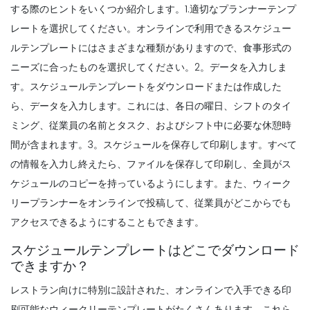
する際のヒントをいくつか紹介します
。1.適切なプランナーテンプ
一般的なレストランの従業員のスケジュー
リングの問題とどのようにあなたがそれら
レートを選択してください。オンラインで利用できるスケジュー
を
ルテンプレートにはさまざまな種類がありますので、食事形式の
Michelle Jaco
Oct 12, 2020
ニーズに合ったものを選択してください。
2。データを入力しま
す。スケジュールテンプレートをダウンロードまたは作成した
Scheduling
ら、データを入力します。これには、各日の曜日、シフトのタイ
従業員のスケジューリング
Michelle Jaco
Oct 12, 2020
ミング、従業員の名前とタスク、およびシフト中に必要な休憩時
間が含まれます。
3。スケジュールを保存して印刷します。すべて
の情報を入力し終えたら、ファイルを保存して印刷し、全員がス
ケジュールのコピーを持っているようにします。また、ウィーク
Scheduling
5 週間最優秀従業員スケジュールテンプレ
リープランナーをオンラインで投稿して、従業員がどこからでも
ートを選択するためのヒントレストラン内
アクセスできるようにすることもできます。
のスケジューリングシステムをアップグレ
スケジュールテンプレートはどこでダウンロード
ード
できますか？
Michelle Jaco
Oct 12, 2020
レストラン向けに特別に設計された、オンラインで入手できる印
Scheduling
それはプロジェクト計画に来るとき、何の
刷可能なウィークリーテンプレートがたくさんあります。これら