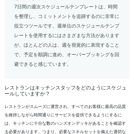
Sanchari Chatterjee
Apr 21, 2022
7日間の週次スケジュールテンプレートは、時間
を整理し、コミットメントを追跡するのに非常に
Schedule Management
役立つツールです。週単位のスケジュールテンプ
オンラインアポイントメントスケジューリ
ングを開始すべき5つの理由
レートを使用するにはさまざまな方法があります
Sanchari Chatterjee
Apr 15, 2022
が、ほとんどの人は、週を視覚的に表現すること
で、予定を順調に進め、オーバーブッキングを回
Workforce Planning
避できると感じています。
時間管理戦略-1 日の時間を増やすための 7
つの簡単な方法
Sanchari Chatterjee
Apr 13, 2022
レストランはキッチンスタッフをどのようにスケジュ
ールしていますか？
Time Management Software
レストランがスムーズに運営され、すべてのお客様に最高の品質
4種類のリアルタイムクロックとその仕組
を維持しながら時間通りにサービスを提供できるようにするに
み
は、キッチンに十分な数のハンズオンデッキがあることを確認す
Sanchari Chatterjee
Apr 12, 2022
る必要があります。つまり、必要なスキルセットを備えた適切な