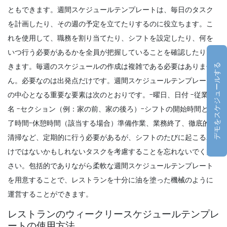
を作成
ともできます。
週間スケジュールテンプレートは、毎日のタスク
Michelle Jaco
Oct 12, 2020
を計画したり、その週の予定を立てたりするのに役立ちます。こ
れを使用して、職務を割り当てたり、シフトを設定したり、何を
Management
レストランコミュニケーションのチームと
いつ行う必要があるかを全員が把握していることを確認したりで
しての
きます。毎週のスケジュールの作成は複雑である必要はありませ
デモをスケジュールする
Michelle Jaco
Oct 12, 2020
ん。必要なのは出発点だけです。
週間スケジュールテンプレート
の中心となる重要な要素は次のとおりです
。-曜日、日付
-従業員
Management
名
-セクション（例：家の前、家の後ろ）
-シフトの開始時間と終
レストランでのスケジューリングアプリを
了時間
-休憩時間（該当する場合）
準備作業、業務終了、徹底的な
使用する必要がある理由顧客ロイヤルティ
清掃など、定期的に行う必要があるが、シフトのたびに起こるわ
に寄与する
けではないかもしれないタスクを考慮することを忘れないでくだ
Michelle Jaco
Oct 12, 2020
さい。包括的でありながら柔軟な週間スケジュールテンプレート
Scheduling
を用意することで、レストランを十分に油を塗った機械のように
6 離職率を下げるスケジューリング戦略
運営することができます。
Michelle Jaco
Oct 12, 2020
レストランのウィークリースケジュールテンプレ
ートの使用方法