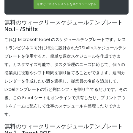
今すぐアポイントメントをスケジュールする
Scheduling
レストランの
無料のウィークリースケジュールテンプレート
Michelle Jaco
Oct 12, 2020
Scheduling
5 強力な職場コミュニケーションの利点生
No.1-7Shifts
活の中でほとんどのもの
これは Microsoft Excel のスケジュールテンプレートです。レス
Michelle Jaco
Oct 12, 2020
トランビジネス向けに特別に設計された7Shiftsスケジュールテン
Scheduling
従業員スケジュールメーカー
プレートを使用すると、簡単な週次スケジュールを作成できま
Michelle Jaco
Oct 12, 2020
Scheduling
す。カスタマイズ可能で、タスク管理のニーズに応じて、個々の
あなたの従業員が改善
従業員に役割やシフト時間を割り当てることができます。週間カ
Michelle Jaco
Oct 12, 2020
レンダーを作成したい週を選択し、従業員の名前を追加して、
Excelテンプレートの行と列にシフトを割り当てるだけです。その
Scheduling
Solid Work Scheduleアプリ
後、この Excel シートをオンラインで共有したり、プリントアウ
Michelle Jaco
Oct 12, 2020
Scheduling
トをチームに配布して仕事のスケジュールを整理したりできま
Excel
す。
Michelle Jaco
Oct 12, 2020
無料のウィークリースケジュールテンプレート
Scheduling