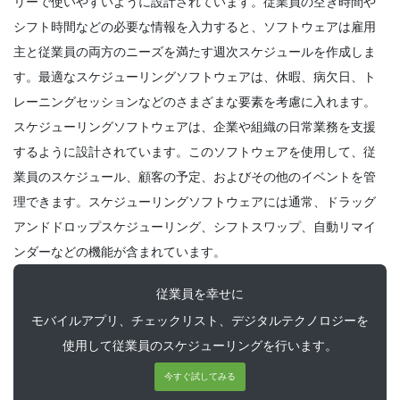
リーで使いやすいように設計されています。従業員の空き時間や
シフト時間などの必要な情報を入力すると、ソフトウェアは雇用
Scheduling
主と従業員の両方のニーズを満たす週次スケジュールを作成しま
あなたが簡単にあなたの端にスケジューリ
ングミスを避けることができる一般的な従
す。最適なスケジューリングソフトウェアは、休暇、病欠日、ト
業員の
レーニングセッションなどのさまざまな要素を考慮に入れます。
Michelle Jaco
Oct 12, 2020
スケジューリングソフトウェアは、企業や組織の日常業務を支援
するように設計されています。このソフトウェアを使用して、従
Scheduling
あなたがレストランを管理
業員のスケジュール、顧客の予定、およびその他のイベントを管
Michelle Jaco
Oct 12, 2020
理できます。スケジューリングソフトウェアには通常、ドラッグ
アンドドロップスケジューリング、シフトスワップ、自動リマイ
ンダーなどの機能が含まれています。
Scheduling
従業員を幸せに
あなたのビジネスのための仕事のスケジュ
ールの5つの異なる形式従業員の
モバイルアプリ、チェックリスト、デジタルテクノロジーを
Michelle Jaco
Oct 12, 2020
使用して従業員のスケジューリングを行います。
今すぐ試してみる
Scheduling