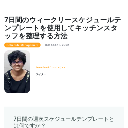
で時間を計算する方法
Sanchari Chatterjee
May 27, 2022
7日間のウィークリースケジュールテ
ンプレートを使用してキッチンスタ
Workforce Planning
ッフを整理する方法
起業家向けの最高の時間管理アプリ：これ
らのアプリで一日を合理化
October 11, 2022
Schedule Management
Sanchari Chatterjee
May 03, 2022
Sanchari Chatterjee
Schedule Management
ライター
週間スケジュールテンプレート Excel-
Excel で週間スケジュールを作成する
Sanchari Chatterjee
Apr 29, 2022
Time Management Software
秒付きリアルタイムクロックとは：完全ガ
7日間の週次スケジュールテンプレートと
イド
は何ですか？