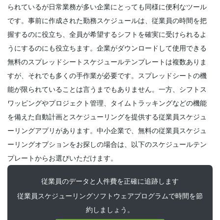
ジューリングを有効にする方法あなたは可
られているが日常業務が多い企業にとっても同様に便利なツール
用性だけに基づいて従業員のスケジュール
です。事前に作成された勤務スケジュールは、従業員の時間を把
を作成
Scheduling
握するのに役立ち、全員が希望するシフトを確実に受けられるよ
Michelle Jaco
Oct 12, 2020
従業員に最適な作業スケジュールを作成す
うにするのにも役立ちます。
企業がダウンロードして使用できる
るためのヒントマネージャー
Management
無料のスプレッドシートスケジュールテンプレートは複数ありま
レストランコミュニケーションのチームと
Michelle Jaco
Oct 12, 2020
すが、それでも多くの手作業が必要です。スプレッドシートの機
しての
Michelle Jaco
Oct 12, 2020
能が限られていることは言うまでもありません。一方、
シフトス
Scheduling
ワッピングやプロジェクト管理
、タイムトラッキングなどの機能
レストランのスケジューリングプラクティ
を備えた自動計画とスケジューリングを提供する従業員スケジュ
Michelle Jaco
Oct 12, 2020
Management
ーリングアプリがあります。中小企業で、無料の従業員スケジュ
レストランでのスケジューリングアプリを
使用する必要がある理由顧客ロイヤルティ
ーリングオプションをお探しの場合は、以下のスケジュールテン
に寄与する
プレートからお選びいただけます。
Michelle Jaco
Oct 12, 2020
Scheduling
レストランの後援
従業員のデータと人件費を正確に追跡します
Michelle Jaco
Oct 12, 2020
Scheduling
従業員スケジューリングソフトウェアプログラムで時間を節
6 離職率を下げるスケジューリング戦略
約しましょう。
Michelle Jaco
Oct 12, 2020