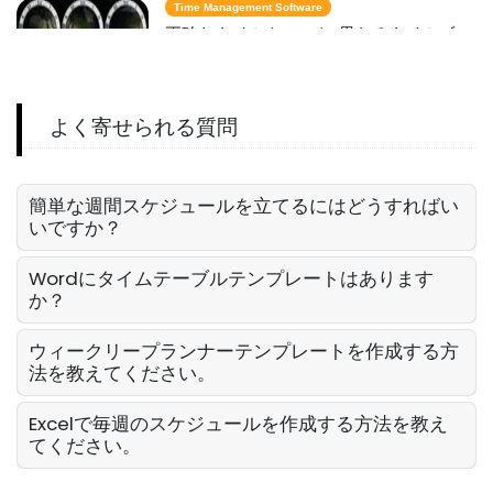
Michelle Jaco
Oct 12, 2020
Time Management Software
正確なタイムクロック-異なるタイムゾーン
で時間を計算する方法
Sanchari Chatterjee
May 27, 2022
Scheduling
よく寄せられる質問
時間追跡が生産性を向上させる方法
Michelle Jaco
Oct 12, 2020
Workforce Planning
起業家向けの最高の時間管理アプリ：これ
簡単な週間スケジュールを立てるにはどうすればい
らのアプリで一日を合理化
いですか？
Sanchari Chatterjee
May 03, 2022
Scheduling
Wordにタイムテーブルテンプレートはあります
作業スケジュール作成
か？
Michelle Jaco
Oct 12, 2020
Schedule Management
週間スケジュールテンプレート Excel-
ウィークリープランナーテンプレートを作成する方
Excel で週間スケジュールを作成する
法を教えてください。
Sanchari Chatterjee
Apr 29, 2022
Scheduling
Excelで毎週のスケジュールを作成する方法を教え
Good Restaurant Business
てください。
Scheduling Appのための必須機能
Time Management Software
秒付きリアルタイムクロックとは：完全ガ
Michelle Jaco
Oct 12, 2020