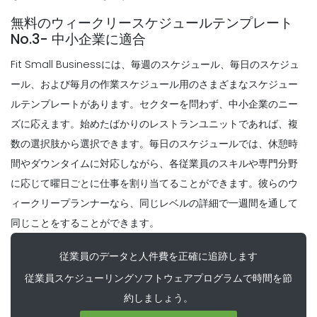
合、雑用として見られているが、適切なス
Scheduling
無料のウィークリースケジュールテンプレート
ケジュールメーカーを使用する場合は、あ
5 週間最優秀従業員スケジュールテンプレ
No.3- 中小企業に適合
なたのビジネス全体の結果を後押しするこ
ートを選択するためのヒントレストラン内
とができます。
のスケジューリングシステムをアップグレ
Fit Small Businessには、毎週のスケジュール、毎日のスケジュ
ード
Michelle Jaco
Oct 12, 2020
ール、および毎月の作業スケジュール用のさまざまなスケジュー
Michelle Jaco
Oct 12, 2020
ルテンプレートがあります。セクターを問わず、中小企業のニー
Scheduling
作業スケジュールの作成を容易にするため
Scheduling
ズに応えます。始めたばかりのレストランユニットであれば、複
の毎日のスケジュールアプリの5ベスト機
それはプロジェクト計画に来るとき、何の
数の選択肢から選択できます。毎日のスケジュールでは、休憩時
能今日の現代の労働力の
ために見てみる正しく行われ
間やダウンタイムに対応しながら、各従業員のスキルや専門分野
Michelle Jaco
Oct 12, 2020
Michelle Jaco
Oct 12, 2020
に応じて曜日ごとに仕事を割り当てることができます。彼らのウ
Scheduling
ィークリープランナーなら、同じレベルの詳細で一週間を通して
レストランに毎日のスケジュールテンプレ
Scheduling
同じことをすることができます。
ートを使用する必要がある理由レストラン
作業スケジュール・プランナの主なメリッ
ビジネスを
トビジネスオーナーへの福利厚生
従業員のデータと人件費を正確に追跡します
Michelle Jaco
Oct 12, 2020
Michelle Jaco
Oct 12, 2020
従業員スケジューリングソフトウェアプログラムで時間を節
約しましょう。
Scheduling
レストラン
Scheduling