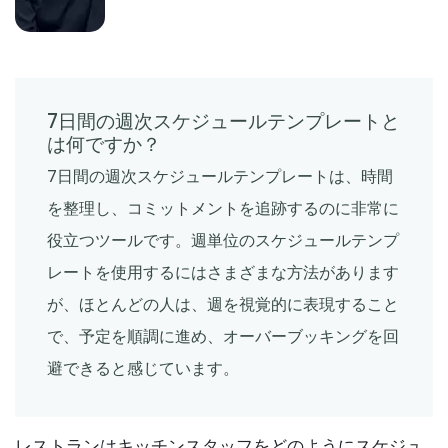
Sanchari Chatterjee
Apr 29, 2022
Time Management Software
秒付きリアルタイムクロックとは：完全ガ
7日間の週次スケジュールテンプレートと
イド
は何ですか？
Sanchari Chatterjee
Apr 21, 2022
7日間の週次スケジュールテンプレートは、時間
を整理し、コミットメントを追跡するのに非常に
Schedule Management
役立つツールです。週単位のスケジュールテンプ
オンラインアポイントメントスケジューリ
ングを開始すべき5つの理由
レートを使用するにはさまざまな方法があります
Sanchari Chatterjee
Apr 15, 2022
が、ほとんどの人は、週を視覚的に表現すること
で、予定を順調に進め、オーバーブッキングを回
Workforce Planning
避できると感じています。
時間管理戦略-1 日の時間を増やすための 7
つの簡単な方法
Sanchari Chatterjee
Apr 13, 2022
レストランはキッチンスタッフをどのようにスケジュ