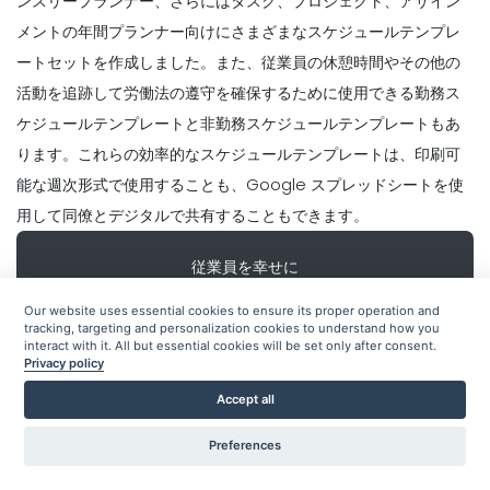
のビジネス
ンスリープランナー、さらにはタスク、プロジェクト、アサイン
Michelle Jaco
Oct 12, 2020
メントの年間プランナー向けにさまざまなスケジュールテンプレ
ートセットを作成しました。また、従業員の休憩時間やその他の
Scheduling
活動を追跡して労働法の遵守を確保するために使用できる勤務ス
あなたのレストランビジネスが毎日のスケ
Scheduling
ケジュールテンプレートと非勤務スケジュールテンプレートもあ
ジュールテンプレート
スケジュール・プランナ・テンプレート
は、組織の芸術を完成させる
Michelle Jaco
Oct 12, 2020
ります。これらの効率的なスケジュールテンプレートは、印刷可
Michelle Jaco
Oct 12, 2020
能な週次形式で使用することも、Google スプレッドシートを使
用して同僚とデジタルで共有することもできます。
Scheduling
あなたのレストランの従業員のための最高
Scheduling
従業員を幸せに
のスケジュールメーカーアプリは何です
あなたが簡単にあなたの端にスケジューリ
か？
ングミスを避けることができる一般的な従
モバイルアプリ、チェックリスト、デジタルテクノロジーを
Our website uses essential cookies to ensure its proper operation and
業員の
Michelle Jaco
Oct 12, 2020
使用して従業員のスケジューリングを行います。
tracking, targeting and personalization cookies to understand how you
interact with it. All but essential cookies will be set only after consent.
Michelle Jaco
Oct 12, 2020
Privacy policy
今すぐ試してみる
Scheduling
従業員作業スケジュール・テンプレートの
Accept all
Scheduling
あなたがレストランを管理
Michelle Jaco
Oct 12, 2020
Preferences
Schedule Management
Michelle Jaco
Oct 12, 2020
7日間のウィークリースケジュールテンプ