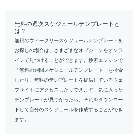
Sanchari Chatterjee
Apr 13, 2022
Scheduling
従業員作業スケジュールを作成するための
無料の週次スケジュールテンプレートと
6つの簡単なステップ
Time Management Software
は？
4種類のリアルタイムクロックとその仕組
Michelle Jaco
Oct 12, 2020
無料のウィークリースケジュールテンプレートを
み
Sanchari Chatterjee
Apr 12, 2022
お探しの場合は、さまざまなオプションをオンラ
Scheduling
インで見つけることができます。検索エンジンで
あなたの従業員のスケジュール
Michelle Jaco
Oct 12, 2020
Employee Scheduling
「無料の週間スケジュールテンプレート」を検索
1日をより生産的にする10の時間管理スキル
したり、無料のテンプレートを提供しているウェ
Sanchari Chatterjee
Mar 31, 2022
ブサイトにアクセスしたりできます。気に入った
Scheduling
テンプレートが見つかったら、それをダウンロー
異なる形式のスケジュール作成者
ドして自分のスケジュールを作成することができ
Michelle Jaco
Oct 12, 2020
Employee Scheduling
従業員をスケジュールする方法-クラウド従
ます。
業員スケジューリングソフトウェアを使用
するための 10 のヒント