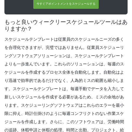
従業員が柔軟な時間を働くことを許可
今すぐアポイントメントをスケジュールする
Michelle Jaco
Oct 12, 2020
もっと良いウィークリースケジュールツールはあ
りますか？
Scheduling
最も一般的な従業員のスケジューリングの
スケジュールテンプレートは従業員のスケジュールニーズの多く
競合
を合理化できますが、完璧ではありません。従業員スケジューリ
Michelle Jaco
Oct 12, 2020
ングソフトウェアソリューションは、スケジュールテンプレート
よりも一歩進んでいます。
これらのソリューションは、毎週のス
Scheduling
ケジュールを作成するプロセス全体を自動化します。自動化はよ
時間追跡が生産性を向上させる方法
り迅速で効率的であるだけでなく、人為的ミスの範囲も縮小しま
Michelle Jaco
Oct 12, 2020
す。スケジュールテンプレートは、毎週手動でデータを入力して
新しいスケジュールを作成する必要があるため、ミスの余地があ
ります。スケジューリングソフトウェアはこれらのエラーを最小
Scheduling
限に抑え、時計仕掛けのように毎週コンフリクトのない作業スケ
時間単位のスケジュールメーカーがあなた
のビジネス
ジュールを作成します。さらに、このソフトウェアは、労働時間
Michelle Jaco
Oct 12, 2020
の追跡、休暇申請と休暇の処理、時間と出勤、プロジェクト、給