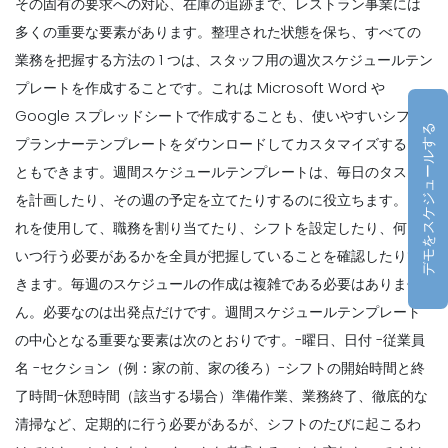
その固有の要求への対応、在庫の追跡まで、レストラン事業には
多くの重要な要素があります。整理された状態を保ち、すべての
業務を把握する方法の 1 つは、スタッフ用の週次スケジュールテン
Management
プレートを作成することです。これは Microsoft Word や
スケジュールアプリで戦略的な利点にスケ
Google スプレッドシートで作成することも
、使いやすいシフト
ジューリングを有効にする方法あなたは可
デモをスケジュールする
用性だけに基づいて従業員のスケジュール
プランナーテンプレートをダウンロードしてカスタマイズするこ
を作成
ともできます。
週間スケジュールテンプレートは、毎日のタスク
Michelle Jaco
Oct 12, 2020
を計画したり、その週の予定を立てたりするのに役立ちます。こ
れを使用して、職務を割り当てたり、シフトを設定したり、何を
Management
レストランコミュニケーションのチームと
いつ行う必要があるかを全員が把握していることを確認したりで
しての
きます。毎週のスケジュールの作成は複雑である必要はありませ
Michelle Jaco
Oct 12, 2020
ん。必要なのは出発点だけです。
週間スケジュールテンプレート
の中心となる重要な要素は次のとおりです
。-曜日、日付
-従業員
Management
名
-セクション（例：家の前、家の後ろ）
-シフトの開始時間と終
レストランでのスケジューリングアプリを
了時間
-休憩時間（該当する場合）
準備作業、業務終了、徹底的な
使用する必要がある理由顧客ロイヤルティ
清掃など、定期的に行う必要があるが、シフトのたびに起こるわ
に寄与する