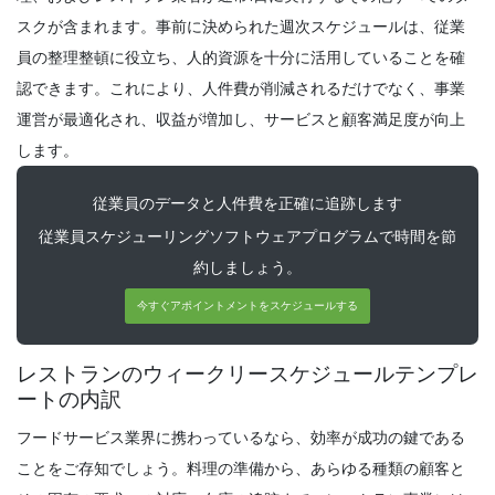
5つの生産的な時間管理戦略
スクが含まれます。
事前に決められた週次スケジュールは、従業
Michelle Jaco
Oct 12, 2020
員の整理整頓に役立ち、人的資源を十分に活用していることを確
認できます。これにより、人件費が削減されるだけでなく、事業
運営が最適化され、収益が増加し、サービスと顧客満足度が向上
Management
レストランマネージャーの時間管理として
します。
Michelle Jaco
Oct 12, 2020
従業員のデータと人件費を正確に追跡します
従業員スケジューリングソフトウェアプログラムで時間を節
約しましょう。
Management
スケジューリングアプリの使用がビジネス
今すぐアポイントメントをスケジュールする
にとって利益を上げる理由従業員のスケジ
ューリングにはスプレッドシートを使用
レストランのウィークリースケジュールテンプレ
Michelle Jaco
Oct 12, 2020
ートの内訳
Management
フードサービス業界に携わっているなら、効率が成功の鍵である
レストラン労働法レストランオーナー
ことをご存知でしょう。料理の準備から、あらゆる種類の顧客と
Michelle Jaco
Oct 12, 2020