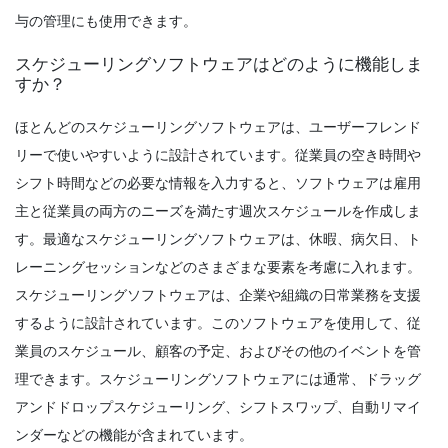
与の管理にも使用できます。
Scheduling
スケジューリングソフトウェアはどのように機能しま
スケジュール・プランナ・テンプレート
すか？
は、組織の芸術を完成させる
Michelle Jaco
Oct 12, 2020
ほとんどのスケジューリングソフトウェアは、ユーザーフレンド
リーで使いやすいように設計されています。従業員の空き時間や
シフト時間などの必要な情報を入力すると、ソフトウェアは雇用
Scheduling
主と従業員の両方のニーズを満たす週次スケジュールを作成しま
あなたが簡単にあなたの端にスケジューリ
ングミスを避けることができる一般的な従
す。最適なスケジューリングソフトウェアは、休暇、病欠日、ト
業員の
レーニングセッションなどのさまざまな要素を考慮に入れます。
Michelle Jaco
Oct 12, 2020
スケジューリングソフトウェアは、企業や組織の日常業務を支援
するように設計されています。このソフトウェアを使用して、従
Scheduling
あなたがレストランを管理
業員のスケジュール、顧客の予定、およびその他のイベントを管
Michelle Jaco
Oct 12, 2020
理できます。スケジューリングソフトウェアには通常、ドラッグ
アンドドロップスケジューリング、シフトスワップ、自動リマイ
ンダーなどの機能が含まれています。