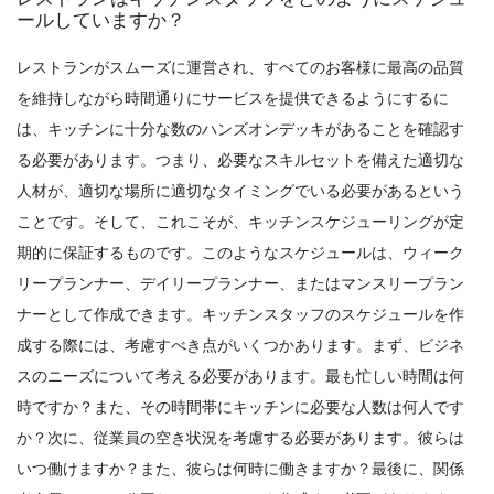
ールしていますか？
Time Management Software
レストランがスムーズに運営され、すべてのお客様に最高の品質
4種類のリアルタイムクロックとその仕組
を維持しながら時間通りにサービスを提供できるようにするに
み
は、キッチンに十分な数のハンズオンデッキがあることを確認す
Sanchari Chatterjee
Apr 12, 2022
る必要があります。つまり、必要なスキルセットを備えた適切な
人材が、適切な場所に適切なタイミングでいる必要があるという
Employee Scheduling
ことです。そして、これこそが、キッチンスケジューリングが定
1日をより生産的にする10の時間管理スキル
期的に保証するものです。このようなスケジュールは、ウィーク
Sanchari Chatterjee
Mar 31, 2022
リープランナー、デイリープランナー、またはマンスリープラン
ナーとして作成できます。
キッチンスタッフのスケジュールを作
成する際には、考慮すべき点がいくつかあります。まず、ビジネ
Employee Scheduling
スのニーズについて考える必要があります。最も忙しい時間は何
従業員をスケジュールする方法-クラウド従
業員スケジューリングソフトウェアを使用
時ですか？また、その時間帯にキッチンに必要な人数は何人です
するための 10 のヒント
か？次に、従業員の空き状況を考慮する必要があります。彼らは
スタッフライター
Mar 29, 2022
いつ働けますか？また、彼らは何時に働きますか？最後に、関係