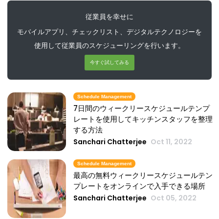
Scheduling
従業員を幸せに
あなたのビジネスのための仕事のスケジュ
ールの5つの異なる形式従業員の
モバイルアプリ、チェックリスト、デジタルテクノロジーを
Michelle Jaco
Oct 12, 2020
使用して従業員のスケジューリングを行います。
今すぐ試してみる
Scheduling
レストランの従業員のための素晴らしい職
場を作るための4つの方法あなたのレスト
Schedule Management
ランが長い間周りにいた
7日間のウィークリースケジュールテンプ
レートを使用してキッチンスタッフを整理
Michelle Jaco
Oct 12, 2020
する方法
Sanchari Chatterjee
Oct 11, 2022
Scheduling
スケジューリングプロセスを
Michelle Jaco
Oct 12, 2020
Schedule Management
最高の無料ウィークリースケジュールテン
プレートをオンラインで入手できる場所
Sanchari Chatterjee
Oct 05, 2022
Scheduling