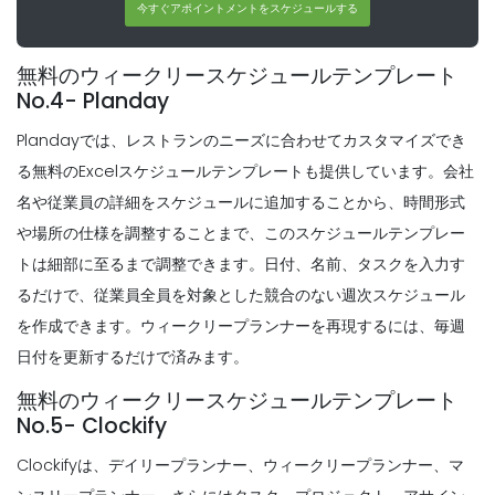
今すぐアポイントメントをスケジュールする
柔軟な作業スケジュールの長所雇用主は、
Michelle Jaco
Oct 12, 2020
従業員が柔軟な時間を働くことを許可
Michelle Jaco
Oct 12, 2020
無料のウィークリースケジュールテンプレート
No.4- Planday
Scheduling
Plandayでは、レストランのニーズに合わせてカスタマイズでき
優れた従業員スケジュールテンプレート
Scheduling
最も一般的な従業員のスケジューリングの
Michelle Jaco
Oct 12, 2020
る無料のExcelスケジュールテンプレートも提供しています。会社
競合
名や従業員の詳細をスケジュールに追加することから、時間形式
Michelle Jaco
Oct 12, 2020
や場所の仕様を調整することまで、このスケジュールテンプレー
トは細部に至るまで調整できます。日付、名前、タスクを入力す
Scheduling
月次スケジュールテンプレートの作成方法
るだけで、従業員全員を対象とした競合のない週次スケジュール
Scheduling
レストラン
時間追跡が生産性を向上させる方法
を作成できます。ウィークリープランナーを再現するには、毎週
Michelle Jaco
Oct 12, 2020
Michelle Jaco
Oct 12, 2020
日付を更新するだけで済みます。
無料のウィークリースケジュールテンプレート
No.5- Clockify
Scheduling
あなたのレストラン
Scheduling
Clockifyは、デイリープランナー、ウィークリープランナー、マ
時間単位のスケジュールメーカーがあなた
Michelle Jaco
Oct 12, 2020