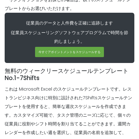
に寄与する
プレートからお選びいただけます。
Michelle Jaco
Oct 12, 2020
Scheduling
レストランの後援
従業員のデータと人件費を正確に追跡します
Michelle Jaco
Oct 12, 2020
Scheduling
従業員スケジューリングソフトウェアプログラムで時間を節
6 離職率を下げるスケジューリング戦略
約しましょう。
Michelle Jaco
Oct 12, 2020
今すぐアポイントメントをスケジュールする
Scheduling
レストランの
無料のウィークリースケジュールテンプレート
Michelle Jaco
Oct 12, 2020
Scheduling
5 強力な職場コミュニケーションの利点生
No.1-7Shifts
活の中でほとんどのもの
これは Microsoft Excel のスケジュールテンプレートです。レス
Michelle Jaco
Oct 12, 2020
トランビジネス向けに特別に設計された7Shiftsスケジュールテン
Scheduling
従業員スケジュールメーカー
プレートを使用すると、簡単な週次スケジュールを作成できま
Michelle Jaco
Oct 12, 2020
Scheduling
す。カスタマイズ可能で、タスク管理のニーズに応じて、個々の
あなたの従業員が改善
従業員に役割やシフト時間を割り当てることができます。週間カ
Michelle Jaco
Oct 12, 2020
レンダーを作成したい週を選択し、従業員の名前を追加して、