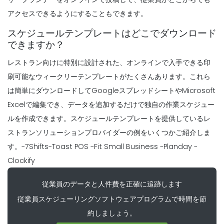
ートを選択するためのヒントレストラン内
アクセスできるようにすることもできます。
のスケジューリングシステムをアップグレ
スケジュールテンプレートはどこでダウンロード
ード
できますか？
Michelle Jaco
Oct 12, 2020
レストラン向けに特別に設計された、オンラインで入手できる印
Scheduling
それはプロジェクト計画に来るとき、何の
刷可能なウィークリーテンプレートがたくさんあります。これら
ために見てみる正しく行われ
は簡単にダウンロードしてGoogleスプレッドシートやMicrosoft
Michelle Jaco
Oct 12, 2020
Excelで編集でき、データを追加するだけで独自の作業スケジュー
ルを作成できます。スケジュールテンプレートを提供しているレ
ストランソリューションプロバイダーの例をいくつかご紹介しま
Scheduling
作業スケジュール・プランナの主なメリッ
す。
-7Shifts-
Toast POS
-Fit Small Business
-Planday
-
トビジネスオーナーへの福利厚生
Clockify
Michelle Jaco
Oct 12, 2020
従業員のデータと人件費を正確に追跡します
従業員スケジューリングソフトウェアプログラムで時間を節
Scheduling
柔軟な作業スケジュールの長所雇用主は、
約しましょう。