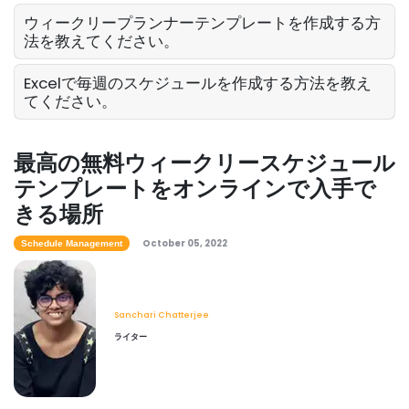
週間スケジュールテンプレート Excel-
ウィークリープランナーテンプレートを作成する方
Excel で週間スケジュールを作成する
法を教えてください。
Sanchari Chatterjee
Apr 29, 2022
Scheduling
Excelで毎週のスケジュールを作成する方法を教え
Good Restaurant Business
てください。
Scheduling Appのための必須機能
Time Management Software
秒付きリアルタイムクロックとは：完全ガ
Michelle Jaco
Oct 12, 2020
イド
最高の無料ウィークリースケジュール
Sanchari Chatterjee
Apr 21, 2022
テンプレートをオンラインで入手で
Scheduling
きる場所
ビジネススケジューリングアプリケーショ
ン
Schedule Management
October 05, 2022
Schedule Management
オンラインアポイントメントスケジューリ
Michelle Jaco
Oct 12, 2020
ングを開始すべき5つの理由
Sanchari Chatterjee
Apr 15, 2022
Sanchari Chatterjee
Scheduling
ライター
完璧な従業員の作業スケジュール
Michelle Jaco
Oct 12, 2020
Workforce Planning
時間管理戦略-1 日の時間を増やすための 7
つの簡単な方法