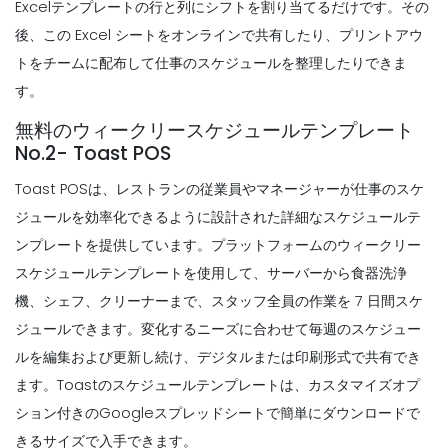
Excelテンプレートの行と列にシフトを割り当てるだけです。その
Scheduling
Solid Work Scheduleアプリ
後、この Excel シートをオンラインで共有したり、プリントアウ
Michelle Jaco
Oct 12, 2020
Scheduling
トをチームに配布して仕事のスケジュールを整理したりできま
Excel
す。
Michelle Jaco
Oct 12, 2020
無料のウィークリースケジュールテンプレート
Scheduling
No.2- Toast POS
スケジューリングアプリ
Toast POSは、
レストランの従業員やマネージャーが仕事のスケ
Michelle Jaco
Oct 12, 2020
Scheduling
一般的なレストランの従業員のスケジュー
ジュールを効率化できるように設計された詳細なスケジュールテ
リングの問題とどのようにあなたがそれら
ンプレートを提供しています
。プラットフォームのウィークリー
を
スケジュールテンプレートを使用して、サーバーから食器洗浄
Michelle Jaco
Oct 12, 2020
Scheduling
機、シェフ、クリーナーまで、スタッフ全員の作業を 7 日間スケ
完璧な作業スケジュールアプリ
Michelle Jaco
Oct 12, 2020
Scheduling
ジュールできます。変化するニーズに合わせて毎週のスケジュー
従業員のスケジューリング
ルを編集および更新し続け、デジタルまたは印刷形式で共有でき
Michelle Jaco
Oct 12, 2020
ます。Toastのスケジュールテンプレートは、カスタマイズオプ
ション付きのGoogleスプレッドシートで簡単にダウンロードで
Scheduling
正しいスケジュールメーカーは、多くの場
きるサイズで入手できます。