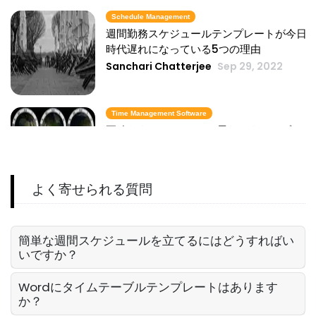
強力な従業員の作業スケジュール
Michelle Jaco
Oct 12, 2020
Schedule Management
週間勤務スケジュールテンプレートが今日
時代遅れになっている5つの理由
Sanchari Chatterjee
Sep 29, 2022
Scheduling
効果的なプロジェクト計画
Michelle Jaco
Oct 12, 2020
Time Management Software
正確なタイムクロック-異なるタイムゾーン
で時間を計算する方法
Sanchari Chatterjee
May 27, 2022
Scheduling
よく寄せられる質問
時間追跡が生産性を向上させる方法
Michelle Jaco
Oct 12, 2020
Workforce Planning
起業家向けの最高の時間管理アプリ：これ
簡単な週間スケジュールを立てるにはどうすればい
らのアプリで一日を合理化
いですか？
Sanchari Chatterjee
May 03, 2022
Scheduling
Wordにタイムテーブルテンプレートはあります
作業スケジュール作成
か？
Michelle Jaco
Oct 12, 2020
Schedule Management