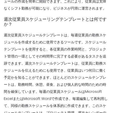
あなたのビジネスを自動化するために使用
ュールの作成を簡単に開始できます。これにより、従業員は支障
Management
できる最高の毎日のスケジュールメーカー
なくシフト勤務が可能になり、ビジネスが円滑に運営されます。
あなたのモチベーションを維持するための
すべてのビジネス
5つの生産的な時間管理戦略
Michelle Jaco
Oct 12, 2020
週次従業員スケジューリングテンプレートとは何です
Michelle Jaco
Oct 12, 2020
か？
Scheduling
週次従業員スケジュールテンプレートは
、毎週従業員の勤務スケ
5 仕事のスケジューリング災害を防ぐ方法
Management
Michelle Jaco
Oct 12, 2020
ジュールを作成するために使用できるツールです。スケジュール
レストランマネージャーの時間管理として
Michelle Jaco
Oct 12, 2020
テンプレートを使用すると、各従業員の作業時間と、プロジェク
ト管理の一環としてその時間帯に完了する必要があるタスクを追
跡できます。週次スケジュールテンプレートは、従業員に勤務ス
Scheduling
あなたのスケジューリングプラクティスを
ケジュールを伝えるためにも使用でき、従業員はいつ何日に働く
Management
Michelle Jaco
Oct 12, 2020
スケジューリングアプリの使用がビジネス
予定かを知ることができます。ほとんどのスケジュールテンプレ
にとって利益を上げる理由従業員のスケジ
ートは、勤務時間、休憩、昼食、および個人的な時間のための時
ューリングにはスプレッドシートを使用
間を確保しています。
毎週の従業員スケジュールはMicrosoft
Michelle Jaco
Oct 12, 2020
ExcelまたはMicrosoft
Wordで作成でき、毎週編集して再利用し
Scheduling
作業スケジュールカレンダーを作成するた
て、同様の勤務スケジュールを体系的に作成できます。このスケ
Management
めの3つの最良の方法
レストラン労働法レストランオーナー
ジュールテンプレートは、プロジェクト管理、週次カレンダーの