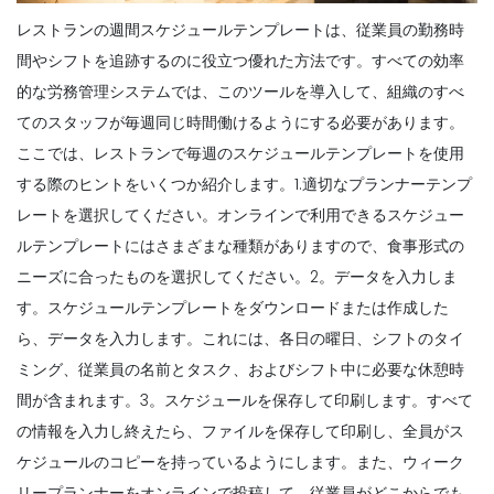
Scheduling
レストランの週間スケジュールテンプレートは、従業員の勤務時
Excel
間やシフトを追跡するのに役立つ優れた方法です。
すべての効率
Michelle Jaco
Oct 12, 2020
的な労務管理システムでは
、このツールを導入して、組織のすべ
てのスタッフが毎週同じ時間働けるようにする必要があります。
ここでは、レストランで毎週のスケジュールテンプレートを使用
Scheduling
する際のヒントをいくつか紹介します
。1.適切なプランナーテンプ
一般的なレストランの従業員のスケジュー
リングの問題とどのようにあなたがそれら
レートを選択してください。オンラインで利用できるスケジュー
を
ルテンプレートにはさまざまな種類がありますので、食事形式の
Michelle Jaco
Oct 12, 2020
ニーズに合ったものを選択してください。
2。データを入力しま
す。スケジュールテンプレートをダウンロードまたは作成した
Scheduling
ら、データを入力します。これには、各日の曜日、シフトのタイ
従業員のスケジューリング
Michelle Jaco
Oct 12, 2020
ミング、従業員の名前とタスク、およびシフト中に必要な休憩時
間が含まれます。
3。スケジュールを保存して印刷します。すべて
の情報を入力し終えたら、ファイルを保存して印刷し、全員がス
ケジュールのコピーを持っているようにします。また、ウィーク
Scheduling
5 週間最優秀従業員スケジュールテンプレ
リープランナーをオンラインで投稿して、従業員がどこからでも