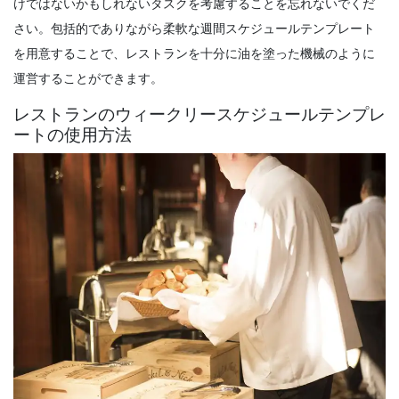
けではないかもしれないタスクを考慮することを忘れないでくだ
Michelle Jaco
Oct 12, 2020
さい。包括的でありながら柔軟な週間スケジュールテンプレート
Scheduling
を用意することで、レストランを十分に油を塗った機械のように
6 離職率を下げるスケジューリング戦略
運営することができます。
Michelle Jaco
Oct 12, 2020
レストランのウィークリースケジュールテンプレ
ートの使用方法
Scheduling
5 強力な職場コミュニケーションの利点生
活の中でほとんどのもの
Michelle Jaco
Oct 12, 2020
Scheduling
あなたの従業員が改善
Michelle Jaco
Oct 12, 2020