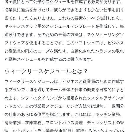
者全員にとって公平なスケジュールを作成する必要があります。
Time Management Software
レイアウトされた毎週のスケジュールであ
従業員に過労をかけたり、彼らができるよりも少ない仕事を割り
なたの生活を楽にする10のアプリ
当てたりしたくありません。
これらの要素をすべて検討したら、
スタッフライター
Mar 22, 2022
キッチンスタッフ用のスケジュールテンプレートを作成して、毎
週改訂できます。そのための最善の方法は、スケジューリングソ
フトウェアを使用することです。このソフトウェアは、ビジネス
Management
従業員のスケジュールを最大化する方法
と従業員の両方のニーズを満たす、自動化されたバランスの取れ
Michelle Jaco
Oct 12, 2020
た勤務スケジュールを作成するのに役立ちます。
ウィークリースケジュールとは？
ウィークリースケジュールは、ビジネスと従業員のために作成す
Management
るプランで、週を通してチーム全体の仕事の概要を日常的にまと
従業員のスケジュール規制
Michelle Jaco
Oct 12, 2020
めます。シフトのタイミングから指定されたタスクやアサインメ
ントまで、
この従業員スケジューリング方法では通常
、一週間分
の仕事のあらゆる側面を指定します。これには、キッチン業務、
清掃業務、在庫業務、フロントハウス管理、チェックリストの管
Management
あなたのモチベーションを維持するための
理、およびレストラン業者が通常1日に実行するその他すべてのタ