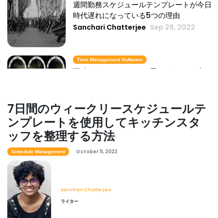
週間勤務スケジュールテンプレートが今日
時代遅れになっている5つの理由
Sanchari Chatterjee
Sep 29, 2022
Time Management Software
正確なタイムクロック-異なるタイムゾーン
で時間を計算する方法
Sanchari Chatterjee
May 27, 2022
7日間のウィークリースケジュールテ
ンプレートを使用してキッチンスタ
Workforce Planning
ッフを整理する方法
起業家向けの最高の時間管理アプリ：これ
らのアプリで一日を合理化
October 11, 2022
Schedule Management
Sanchari Chatterjee
May 03, 2022
Sanchari Chatterjee
Schedule Management
ライター
週間スケジュールテンプレート Excel-
Excel で週間スケジュールを作成する