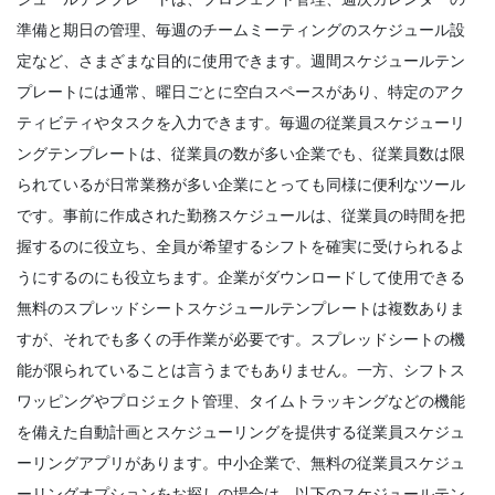
Michelle Jaco
Oct 12, 2020
Michelle Jaco
Oct 12, 2020
準備と期日の管理、毎週のチームミーティングのスケジュール設
定など、さまざまな目的に使用できます。週間スケジュールテン
プレートには通常、曜日ごとに空白スペースがあり、特定のアク
Scheduling
チームの作業時間を
ティビティやタスクを入力できます。
毎週の従業員スケジューリ
Management
Michelle Jaco
Oct 12, 2020
スケジュールアプリで戦略的な利点にスケ
ングテンプレートは、従業員の数が多い企業でも、従業員数は限
ジューリングを有効にする方法あなたは可
られているが日常業務が多い企業にとっても同様に便利なツール
用性だけに基づいて従業員のスケジュール
です。事前に作成された勤務スケジュールは、従業員の時間を把
を作成
Scheduling
握するのに役立ち、全員が希望するシフトを確実に受けられるよ
Michelle Jaco
Oct 12, 2020
従業員に最適な作業スケジュールを作成す
うにするのにも役立ちます。
企業がダウンロードして使用できる
るためのヒントマネージャー
Management
無料のスプレッドシートスケジュールテンプレートは複数ありま
レストランコミュニケーションのチームと
Michelle Jaco
Oct 12, 2020
すが、それでも多くの手作業が必要です。スプレッドシートの機
しての
Michelle Jaco
Oct 12, 2020
能が限られていることは言うまでもありません。一方、
シフトス
Scheduling
ワッピングやプロジェクト管理
、タイムトラッキングなどの機能
レストランのスケジューリングプラクティ
を備えた自動計画とスケジューリングを提供する従業員スケジュ
Michelle Jaco
Oct 12, 2020
Management
ーリングアプリがあります。中小企業で、無料の従業員スケジュ
レストランでのスケジューリングアプリを
使用する必要がある理由顧客ロイヤルティ
ーリングオプションをお探しの場合は、以下のスケジュールテン