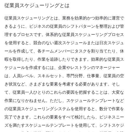
スタッフライター
Mar 29, 2022
Scheduling
従業員スケジューリングとは
Excel で毎日のスケジュールテンプレート
を作成する方法ペンと紙を使用して従業員
Time Management Software
従業員スケジューリングとは、業務を効果的かつ効率的に運営で
のスケジュールを作成しても、プロセスに
レイアウトされた毎週のスケジュールであ
きるように、ビジネスの従業員のシフトパターンを整理および管
飽きている
なたの生活を楽にする10のアプリ
Michelle Jaco
Oct 12, 2020
理するプロセスです。体系的な従業員スケジューリングプロセス
スタッフライター
Mar 22, 2022
を使用すると、競合のない週次スケジュールまたは日次スケジュ
Scheduling
ールを作成して、各チームメンバーにタスクを割り当てたり、休
すべてのスケジュールメーカーが
Management
暇を取得したり、作業を追跡したりできます。
効果的な従業員ス
Michelle Jaco
Oct 12, 2020
従業員のスケジュールを最大化する方法
ケジュールを作成するには、企業やレストランのマネージャー
Michelle Jaco
Oct 12, 2020
は、人員レベル、スキルセット、専門分野、仕事量、従業員の空
き状況など、さまざまな要素を考慮する必要があります。そし
Scheduling
て、従業員一人ひとりのこれらの要因を把握することは、大変な
スケジュール作成のための最も価値のある
Management
無料リソーススケジューリングプラクティ
作業になりかねません。ただし、スケジュールテンプレートなど
従業員のスケジュール規制
スの改善を始める
の従業員スケジューリングシステムを使用すると、数分で作業を
Michelle Jaco
Oct 12, 2020
Michelle Jaco
Oct 12, 2020
完了できます。これらの要素をすべて検討したら、ビジネスニー
ズを満たすスケジュールテンプレートを使用して、シフトスケジ
Scheduling