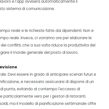
i lavoro e l'app avvisera automaticamente il
uesto sistema di comunicazione.
n tempo reale e le richieste fatte dai dipendenti. Non e
empo reale. Invece, ci vorranno ore per elaborare le
dei conflitti, che a sua volta riduce la produttivita del
re il morale generale del posto di lavoro.
evisione
. Devi essere in grado di anticipare scenari futuri e
nificazione, e necessario assicurarsi di disporre di un
i di punta, evitando al contempo l'eccesso di
 particolarmente vero per i gestori di ristoranti.
soldi
, ma il modello di pianificazione settimanale offre