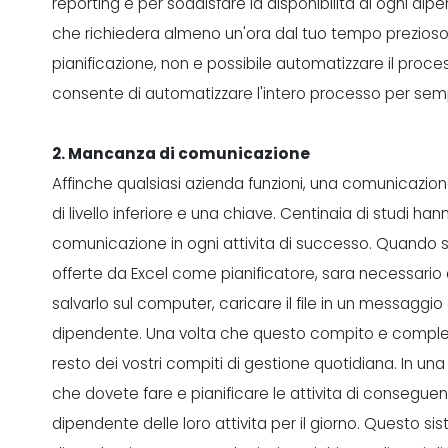
reporting e per soddisfare la disponibilita di ogni 
che richiedera almeno un'ora dal tuo tempo prezioso 
pianificazione, non e possibile automatizzare il proces
consente di automatizzare l'intero processo per sempl
2. Mancanza di comunicazione
Affinche qualsiasi azienda funzioni, una comunicazione 
di livello inferiore e una chiave. Centinaia di studi h
comunicazione in ogni
attivita di successo
. Quando si
offerte da Excel come pianificatore, sara necessario a
salvarlo sul computer, caricare il file in un messaggio 
dipendente. Una volta che questo compito e completat
resto dei vostri compiti di gestione quotidiana. In una
che dovete fare e pianificare le attivita di consegu
dipendente delle loro attivita per il giorno. Questo s