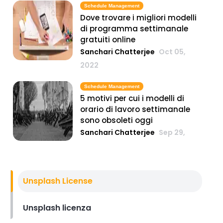
Schedule Management
Dove trovare i migliori modelli
di programma settimanale
gratuiti online
Sanchari Chatterjee
Oct 05,
2022
Schedule Management
5 motivi per cui i modelli di
orario di lavoro settimanale
sono obsoleti oggi
Sanchari Chatterjee
Sep 29,
2022
Time Management Software
Orologio orario esatto- come
Unsplash License
calcolare l'ora in diversi fusi
orari
Unsplash licenza
Sanchari Chatterjee
May 27,