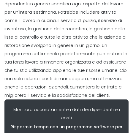
dipendenti
in genere specifica ogni aspetto del lavoro
Management
per un'intera settimana. Potrebbe includere attivita
Perche utilizzare un'app di
come il lavoro in cucina, il servizio di pulizia, il servizio di
programmazione e piu redditizio per
inventario, la gestione della reception, la gestione delle
la tua azienda
Michelle Jaco
Oct 12, 2020
liste di controllo e tutte le altre attivita che le aziende di
ristorazione svolgono in genere in un giorno.
Un
Management
programma settimanale predeterminato puo aiutare la
Leggi sul lavoro del ristorante
tua forza lavoro a rimanere organizzata e ad assicurare
Spiegate
che tu stia utilizzando appieno le tue risorse umane. Cio
Michelle Jaco
Oct 12, 2020
non solo ridurra i costi di manodopera, ma ottimizzera
anche le operazioni aziendali, aumentera le entrate e
Management
migliorera il servizio e la soddisfazione dei clienti.
Come trasformare la pianificazione
in un vantaggio strategico con
Monitora accuratamente i dati dei dipendenti e i
un'app Pianificazione
costi
Michelle Jaco
Oct 12, 2020
Risparmia tempo con un programma software per
Management