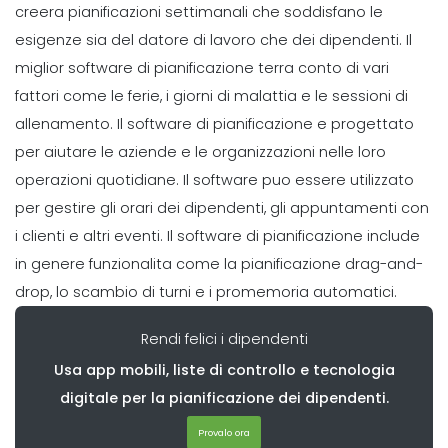
Scheduling
creera pianificazioni settimanali che soddisfano le
Come il monitoraggio del tempo
esigenze sia del datore di lavoro che dei dipendenti. Il
aiuta ad aumentare la produttivita Il
miglior software di pianificazione terra conto di vari
monitoraggio dei
fattori come le ferie, i giorni di malattia e le sessioni di
Michelle Jaco
Oct 12, 2020
allenamento.
Il software di pianificazione e progettato
Scheduling
per aiutare le aziende e le organizzazioni nelle loro
Diverse forme di pianificazione del
operazioni quotidiane. Il software puo essere utilizzato
lavoro La pianificazione
per gestire gli orari dei dipendenti, gli appuntamenti con
Michelle Jaco
Oct 12, 2020
i clienti e altri eventi. Il software di pianificazione include
in genere funzionalita come la pianificazione drag-and-
Scheduling
drop, lo scambio di turni e i promemoria automatici.
Must-have Caratteristiche per un
buon ristorante Business Scheduling
Rendi felici i dipendenti
App
Usa app mobili, liste di controllo e tecnologia
Michelle Jaco
Oct 12, 2020
digitale per la pianificazione dei dipendenti.
Scheduling
Provalo ora
5 Principali vantaggi