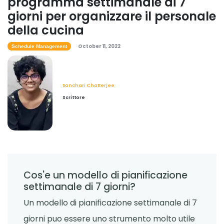
programma settimanale di 7
giorni per organizzare il personale
Workforce Planning
Le migliori app di gestione del tempo
della cucina
per gli imprenditori- semplifica la
October 11, 2022
tua giornata con queste
Schedule Management
Sanchari Chatterjee
May 03, 2022
Schedule Management
Sanchari Chatterjee
Modello di pianificazione
Scrittore
settimanale Excel- creazione di un
programma settimanale in Excel
Sanchari Chatterjee
Apr 29, 2022
Time Management Software
Che cos'e un orologio in tempo reale
Cos'e un modello di pianificazione
con secondi- una guida completa
settimanale di 7 giorni?
Sanchari Chatterjee
Apr 21, 2022
Un modello di pianificazione settimanale di 7
giorni puo essere uno strumento molto utile
Schedule Management