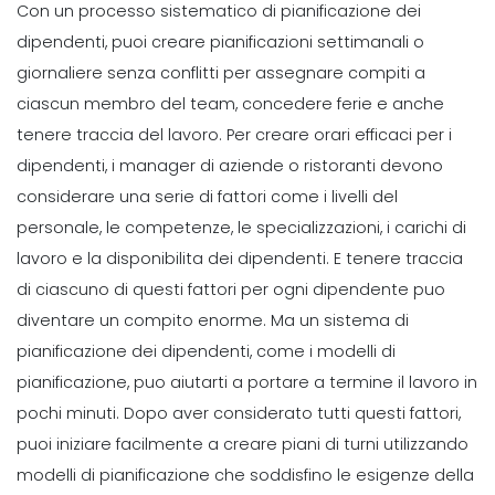
definito
Con un processo sistematico di pianificazione dei
dipendenti
Scrittore Personale
Mar 22, 2022
dipendenti, puoi creare pianificazioni settimanali o
Michelle Jaco
Oct 12, 2020
giornaliere senza conflitti per assegnare compiti a
Management
ciascun membro del team, concedere ferie e anche
Scheduling
Come massimizzare la
Perche e necessario aggiornare le
pianificazione dei
tenere traccia del lavoro.
Per creare orari efficaci per i
procedure di pianificazione del
Michelle Jaco
Oct 12, 2020
dipendenti, i manager di aziende o ristoranti devono
ristorante
considerare una serie di fattori come i livelli del
Michelle Jaco
Oct 12, 2020
personale, le competenze, le specializzazioni, i carichi di
Management
Scheduling
lavoro e la disponibilita dei dipendenti. E tenere traccia
Che cosa significa Programmazione
Come aumentare il patrocinio del
prevista per il tuo marchio
di ciascuno di questi fattori per ogni dipendente puo
ristorante
Michelle Jaco
Oct 12, 2020
diventare un compito enorme. Ma un sistema di
Michelle Jaco
Oct 12, 2020
pianificazione dei dipendenti, come i modelli di
pianificazione, puo aiutarti a portare a termine il lavoro in
Management
Scheduling
5 Strategie di gestione del tempo
pochi minuti. Dopo aver considerato tutti questi fattori,
Cio che i clienti apprezzano di piu in
produttivo per mantenere motivati
puoi iniziare facilmente a creare piani di turni utilizzando
un ristorante
Michelle Jaco
Oct 12, 2020
modelli di pianificazione che soddisfino le esigenze della
Michelle Jaco
Oct 12, 2020