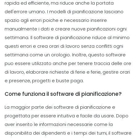
rapida ed efficiente, ma riduce anche la portata
dell'errore umano. I modelli di pianificazione lasciano
Scheduling
Suggerimenti per semplificare i
spazio agli errori poiche e necessario inserire
processi di programmazione
manualmente i dati e creare nuove pianificazioni ogni
Michelle Jaco
Oct 12, 2020
settimana. Il software di pianificazione riduce al minimo
questi errori e crea orari di lavoro senza conflitti ogni
settimana come un orologio. Inoltre, questo software
Scheduling
Suggerimenti per la creazione di un
puo essere utilizzato anche per tenere traccia delle ore
programma di lavoro dipendente
di lavoro, elaborare richieste di ferie e ferie, gestire orari
forte
e presenze, progetti e buste paga.
Michelle Jaco
Oct 12, 2020
Come funziona il software di pianificazione?
Scheduling
6 Fattori da considerare per una
La maggior parte dei software di pianificazione e
pianificazione efficace del progetto
progettata per essere intuitiva e facile da usare. Dopo
Michelle Jaco
Oct 12, 2020
aver inserito le informazioni necessarie come la
disponibilita dei dipendenti e i tempi dei turni, il software