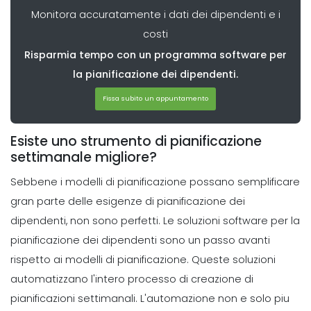
evitare errori
Monitora accuratamente i dati dei dipendenti e i
Michelle Jaco
Oct 12, 2020
costi
Risparmia tempo con un programma software per
Scheduling
6 cose che i manager piu produttivi
la pianificazione dei dipendenti.
fanno per gestire il loro tempo
Fissa subito un appuntamento
Michelle Jaco
Oct 12, 2020
Esiste uno strumento di pianificazione
Scheduling
settimanale migliore?
5 Diverse forme di programmi di
Sebbene i modelli di pianificazione possano semplificare
lavoro per la vostra azienda La
programmazione
gran parte delle esigenze di pianificazione dei
Michelle Jaco
Oct 12, 2020
dipendenti, non sono perfetti. Le soluzioni software per la
pianificazione dei dipendenti sono un passo avanti
Scheduling
rispetto ai modelli di pianificazione.
Queste soluzioni
4 Metodi per creare un posto di
lavoro fantastico per i dipendenti del
automatizzano l'intero processo di creazione di
ristorante
pianificazioni settimanali. L'automazione non e solo piu
Michelle Jaco
Oct 12, 2020