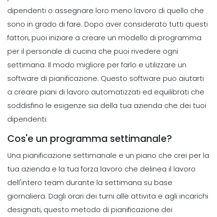
Michelle Jaco
Oct 12, 2020
dipendenti o assegnare loro meno lavoro di quello che
sono in grado di fare.
Dopo aver considerato tutti questi
Management
fattori, puoi iniziare a creare un modello di programma
Che cosa significa Programmazione
per il personale di cucina che puoi rivedere ogni
prevista per il tuo marchio
settimana. Il modo migliore per farlo e utilizzare un
Michelle Jaco
Oct 12, 2020
software di pianificazione. Questo software puo aiutarti
a creare piani di lavoro automatizzati ed equilibrati che
Management
soddisfino le esigenze sia della tua azienda che dei tuoi
5 Strategie di gestione del tempo
dipendenti.
produttivo per mantenere motivati
Michelle Jaco
Oct 12, 2020
Cos'e un programma settimanale?
Una pianificazione settimanale e un piano che crei per la
Management
tua azienda e la tua forza lavoro che delinea il lavoro
Come gestire il tempo come
dell'intero team durante la settimana su base
manager ristorante gestione del
giornaliera. Dagli orari dei turni alle attivita e agli incarichi
Michelle Jaco
Oct 12, 2020
designati, questo metodo di
pianificazione dei