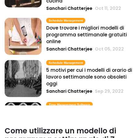
cucina
Sanchari Chatterjee
Oct 11, 2022
Schedule Management
Dove trovare i migliori modelli di
programma settimanale gratuiti
online
Sanchari Chatterjee
Oct 05, 2022
Schedule Management
5 motivi per cui i modelli di orario di
lavoro settimanale sono obsoleti
oggi
Sanchari Chatterjee
Sep 29, 2022
Time Management Software
Orologio orario esatto- come
calcolare l'ora in diversi fusi orari
Sanchari Chatterjee
May 27, 2022
Come utilizzare un modello di