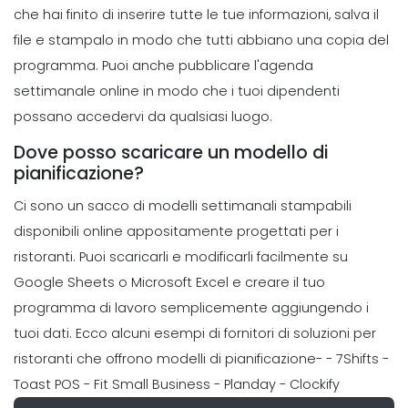
Come il monitoraggio del tempo
che hai finito di inserire tutte le tue informazioni, salva il
aiuta ad aumentare la produttivita Il
file e stampalo in modo che tutti abbiano una copia del
monitoraggio dei
programma. Puoi anche pubblicare l'agenda
Michelle Jaco
Oct 12, 2020
settimanale online in modo che i tuoi dipendenti
Scheduling
possano accedervi da qualsiasi luogo.
Come un Creatore di pianificazione
oraria migliora l'organizzazione nella
Dove posso scaricare un modello di
tua azienda
pianificazione?
Michelle Jaco
Oct 12, 2020
Ci sono un sacco di modelli settimanali stampabili
disponibili online appositamente progettati per i
Scheduling
Come un modello di pianificazione
ristoranti. Puoi scaricarli e modificarli facilmente su
puo semplificare la giornata
Google Sheets o Microsoft Excel e creare il tuo
lavorativa
programma di lavoro semplicemente aggiungendo i
Michelle Jaco
Oct 12, 2020
tuoi dati. Ecco alcuni esempi di fornitori di soluzioni per
ristoranti che offrono modelli di pianificazione-
- 7Shifts
-
Scheduling
Comuni errori di programmazione
Toast POS
- Fit Small Business
- Planday
- Clockify
dei dipendenti che si puo facilmente