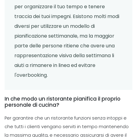
5 motivi per cui dovresti iniziare la
per organizzare il tuo tempo e tenere
pianificazione degli appuntamenti
traccia dei tuoi impegni. Esistono molti modi
online
Sanchari Chatterjee
Apr 15, 2022
diversi per utilizzare un modello di
pianificazione settimanale, ma la maggior
Workforce Planning
parte delle persone ritiene che avere una
Strategie di gestione del tempo- 7
semplici modi per creare piu tempo
rappresentazione visiva della settimana li
nella tua giornata
aiuti a rimanere in linea ed evitare
Sanchari Chatterjee
Apr 13, 2022
l'overbooking.
Time Management Software
I 4 diversi tipi di orologi in tempo
reale e come funzionano
In che modo un ristorante pianifica il proprio
Sanchari Chatterjee
Apr 12, 2022
personale di cucina?
Per garantire che un ristorante funzioni senza intoppi e
Employee Scheduling
che tutti i clienti vengano serviti in tempo mantenendo
10 capacita di gestione del tempo
la massima qualita, e necessario assicurarsi di avere il
per rendere la tua giornata piu