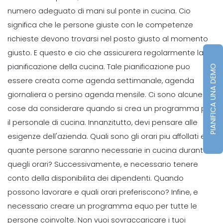
produttiva
numero adeguato di mani sul ponte in cucina. Cio
Sanchari Chatterjee
Mar 31, 2022
significa che le persone giuste con le competenze
richieste devono trovarsi nel posto giusto al momento
Employee Scheduling
giusto. E questo e cio che assicurera regolarmente la
Come programmare i dipendenti- 10
pianificazione della cucina. Tale pianificazione puo
suggerimenti per l'utilizzo del
PIANIFICA UNA DEMO
software di pianificazione dei
essere creata come agenda settimanale, agenda
dipendenti cloud
giornaliera o persino agenda mensile.
Ci sono alcune
Scrittore Personale
Mar 29, 2022
cose da considerare quando si crea un programma per
il personale di cucina. Innanzitutto, devi pensare alle
Time Management Software
10 app che ti semplificheranno la vita
esigenze dell'azienda. Quali sono gli orari piu affollati e
con un programma settimanale
quante persone saranno necessarie in cucina durante
definito
quegli orari? Successivamente, e necessario tenere
Scrittore Personale
Mar 22, 2022
conto della disponibilita dei dipendenti. Quando
Management
possono lavorare e quali orari preferiscono? Infine, e
Come massimizzare la
necessario creare un programma equo per tutte le
pianificazione dei
persone coinvolte. Non vuoi sovraccaricare i tuoi