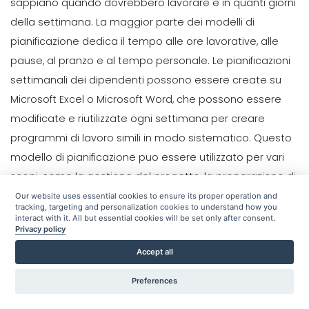
sappiano quando dovrebbero lavorare e in quanti giorni
Scheduling
Come trasformare la pianificazione
della settimana. La maggior parte dei modelli di
La guida completa alla scelta del
in un vantaggio strategico con
pianificazione dedica il tempo alle ore lavorative, alle
programma di lavoro perfetto per la
un'app Pianificazione
pianificazione del
pause, al pranzo e al tempo personale. Le
pianificazioni
Michelle Jaco
Oct 12, 2020
Michelle Jaco
Oct 12, 2020
settimanali dei dipendenti possono essere create su
Management
Microsoft Excel
o Microsoft Word, che possono essere
Scheduling
Come comunicare come team in un
modificate e riutilizzate ogni settimana per creare
Il modo in cui il giusto
ristorante la
programmatore puo generare valore
programmi di lavoro simili in modo sistematico. Questo
Michelle Jaco
Oct 12, 2020
nella pianificazione
modello di pianificazione puo essere utilizzato per vari
Michelle Jaco
Oct 12, 2020
scopi, come la gestione del progetto, la preparazione di
Management
calendari settimanali e la gestione delle scadenze e la
Our website uses essential cookies to ensure its proper operation and
Scheduling
Perche devi usare un'app di
tracking, targeting and personalization cookies to understand how you
5 Le migliori caratteristiche di
pianificazione delle riunioni settimanali del team. Il
programmazione nel tuo ristorante I
interact with it. All but essential cookies will be set only after consent.
applicazioni di pianificazione
Privacy policy
modello di pianificazione settimanale contiene in
fattori
giornaliera per facilitare la creazione
Michelle Jaco
Oct 12, 2020
Accept all
genere spazi vuoti per ogni giorno della settimana, che
di pianificazione del lavoro
puoi compilare con attivita o attivita specifiche.
Un
Michelle Jaco
Oct 12, 2020
Preferences
Scheduling
modello di pianificazione settimanale dei dipendenti
6 Strategie di pianificazione che
Scheduling