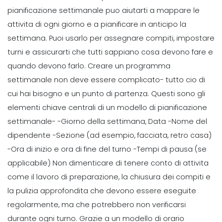
forte sul posto di lavoro
pianificazione settimanale puo aiutarti a mappare le
Michelle Jaco
Oct 12, 2020
attivita di ogni giorno e a pianificare in anticipo la
settimana. Puoi usarlo per assegnare compiti, impostare
Scheduling
turni e assicurarti che tutti sappiano cosa devono fare e
5 aree in cui i dipendenti possono
quando devono farlo. Creare un programma
migliorare
settimanale non deve essere complicato- tutto cio di
Michelle Jaco
Oct 12, 2020
cui hai bisogno e un punto di partenza. Questi sono gli
elementi chiave centrali di un
modello di pianificazione
Scheduling
settimanale-
-Giorno della settimana, Data
-Nome del
Pro e contro di Restaurant
dipendente
-Sezione (ad esempio, facciata, retro casa)
Scheduling con Excel
Michelle Jaco
Oct 12, 2020
-Ora di inizio e ora di fine del turno
-Tempi di pausa (se
applicabile)
Non dimenticare di tenere conto di attivita
come il lavoro di preparazione, la chiusura dei compiti e
Scheduling
la pulizia approfondita che devono essere eseguite
Common Restaurant Employee
Scheduling Problemi & Come e
regolarmente, ma che potrebbero non verificarsi
possibile risolverli
durante ogni turno. Grazie a un modello di orario