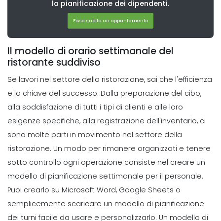
la pianificazione dei dipendenti.
Come comunicare come team in un
ristorante la
Fissa subito un appuntamento
Michelle Jaco
Oct 12, 2020
Il modello di orario settimanale del
ristorante suddiviso
Management
Perche devi usare un'app di
Se lavori nel settore della ristorazione, sai che l'efficienza
programmazione nel tuo ristorante I
e la chiave del successo. Dalla preparazione del cibo,
fattori
alla soddisfazione di tutti i tipi di clienti e alle loro
Michelle Jaco
Oct 12, 2020
esigenze specifiche, alla registrazione dell'inventario, ci
Scheduling
sono molte parti in movimento nel settore della
6 Strategie di pianificazione che
ristorazione. Un modo per rimanere organizzati e tenere
ridurranno il vostro tasso di
sotto controllo ogni operazione consiste nel creare un
fatturato
modello di pianificazione settimanale per il personale.
Michelle Jaco
Oct 12, 2020
Puoi crearlo su Microsoft Word,
Google Sheets
o
Scheduling
semplicemente scaricare un modello di pianificazione
5 Vantaggi della comunicazione
dei turni facile da usare e personalizzarlo.
Un modello di