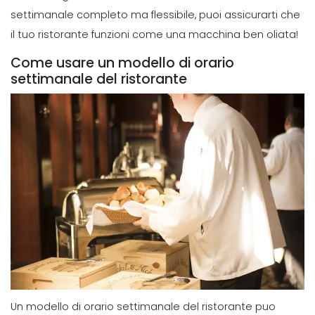
Michelle Jaco
Oct 12, 2020
settimanale completo ma flessibile, puoi assicurarti che
il tuo ristorante funzioni come una macchina ben oliata!
Scheduling
6 Suggerimenti importanti per la
Come usare un modello di orario
gestione della programmazione dei
settimanale del ristorante
dipendenti
Michelle Jaco
Oct 12, 2020
Scheduling
5 Suggerimenti per la scelta del
miglior modello di pianificazione
settimanale dei dipendenti
Michelle Jaco
Oct 12, 2020
Scheduling
Cosa cercare quando si tratta di
pianificazione del progetto
Michelle Jaco
Oct 12, 2020
Un modello di orario settimanale del ristorante puo