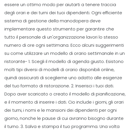
essere un ottimo modo per aiutarti a tenere traccia
Scheduling
Vantaggi principali di un
degli orari e dei turni dei tuoi dipendenti. Ogni efficiente
pianificatore di pianificazione del
sistema di gestione della
manodopera deve
lavoro
implementare questo strumento per garantire che
Michelle Jaco
Oct 12, 2020
tutto il personale di un'organizzazione lavori lo stesso
numero di ore ogni settimana. Ecco alcuni suggerimenti
Scheduling
I pro di un programma di lavoro
su come utilizzare un modello di orario settimanale in un
flessibile
ristorante-
1. Scegli il modello di agenda giusto. Esistono
Michelle Jaco
Oct 12, 2020
molti tipi diversi di modelli di orario disponibili online,
quindi assicurati di sceglierne uno adatto alle esigenze
del tuo formato di ristorazione.
2. Inserisci i tuoi dati.
Scheduling
Come risolvere i conflitti di
Dopo aver scaricato o creato il modello di pianificazione,
programmazione dei dipendenti piu
e il momento di inserire i dati. Cio include i giorni, gli orari
comuni conflitti
dei turni, i nomi e le mansioni dei dipendenti per ogni
Michelle Jaco
Oct 12, 2020
giorno, nonche le pause di cui avranno bisogno durante
Scheduling
il turno.
3. Salva e stampa il tuo programma. Una volta