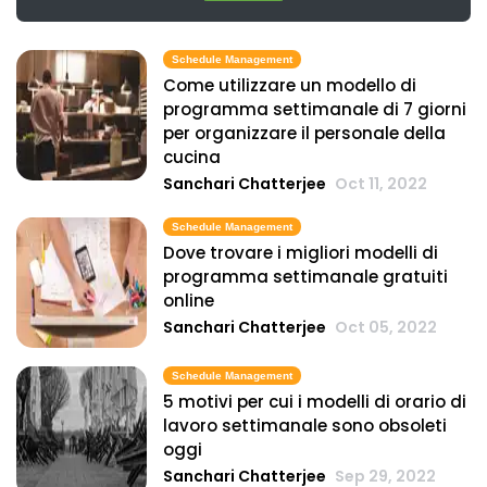
dell'implementazione di un'app
Michelle Jaco
Oct 12, 2020
Schedule Management
Come utilizzare un modello di
programma settimanale di 7 giorni
Scheduling
per organizzare il personale della
3 Suggerimenti principali per la
cucina
creazione di un impeccabile
Sanchari Chatterjee
Oct 11, 2022
programma di lavoro dipendente
Michelle Jaco
Oct 12, 2020
Schedule Management
Dove trovare i migliori modelli di
Scheduling
programma settimanale gratuiti
6 Semplici passi per la creazione di
online
Michelle Jaco
Oct 12, 2020
Sanchari Chatterjee
Oct 05, 2022
Schedule Management
5 motivi per cui i modelli di orario di
Scheduling
lavoro settimanale sono obsoleti
5 regole da seguire per perfezionare
oggi
il vostro dipendente pianificazione
Sanchari Chatterjee
Sep 29, 2022
Michelle Jaco
Oct 12, 2020