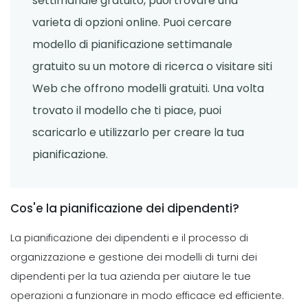
settimanale gratuito, puoi trovare una
reale e come funzionano
8 Suggerimenti per migliorare le tue
Sanchari Chatterjee
Apr 12, 2022
varieta di opzioni online. Puoi cercare
pratiche di pianificazione
Michelle Jaco
Oct 12, 2020
modello di pianificazione settimanale
gratuito su un motore di ricerca o visitare siti
Employee Scheduling
10 capacita di gestione del tempo
Web che offrono modelli gratuiti. Una volta
Scheduling
per rendere la tua giornata piu
3 Migliori metodi per la creazione di
trovato il modello che ti piace, puoi
produttiva
un programma di lavoro Calendar Il
Sanchari Chatterjee
Mar 31, 2022
scaricarlo e utilizzarlo per creare la tua
software di pianificazione
Michelle Jaco
Oct 12, 2020
pianificazione.
Employee Scheduling
Come programmare i dipendenti- 10
Scheduling
suggerimenti per l'utilizzo del
Suggerimenti per sfruttare al meglio
software di pianificazione dei
Cos'e la pianificazione dei dipendenti?
la giornata lavorativa del tuo team
dipendenti cloud
Michelle Jaco
Oct 12, 2020
La pianificazione dei dipendenti e il processo di
Scrittore Personale
Mar 29, 2022
organizzazione e gestione dei modelli di turni dei
Time Management Software
dipendenti per la tua azienda per aiutare le tue
Scheduling
10 app che ti semplificheranno la vita
Suggerimenti per la creazione del
operazioni a funzionare in modo efficace ed efficiente.
con un programma settimanale
perfetto programma di lavoro dei