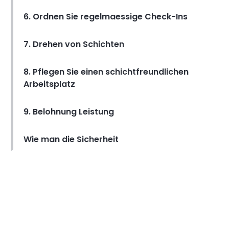
6. Ordnen Sie regelmaessige Check-Ins
Arbeits Friedhof Shift
Warum Grabschichten
7. Drehen von Schichten
arbeiten notwendig ist und wie
es den Mitarbeitern zugute
8. Pflegen Sie einen schichtfreundlichen
kommt,
Arbeitsplatz
Michelle Jaco
Oct 12, 2020
40 Stunden Arbeitswoche
9. Belohnung Leistung
Ist eine 40-Stunden-
Arbeitswoche die richtige
Loesung fuer Ihr Unternehmen?
Wie man die Sicherheit
Michelle Jaco
Oct 12, 2020
Arbeiten An Einer Nachtschicht
10 Moeglichkeiten, Mitarbeitern
bei der Bekaempfung von
Nachtschichten zu helfen, die
Oct 12, 2020