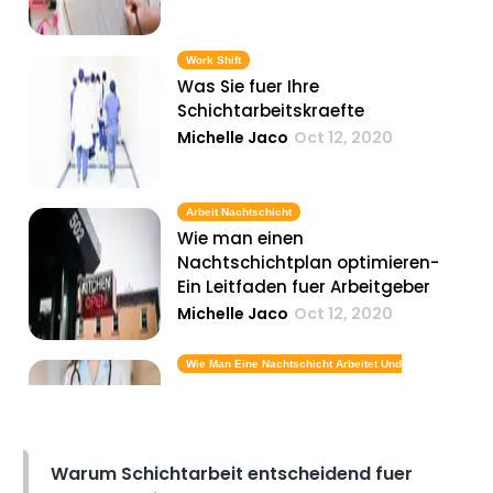
Work Shift
Was Sie fuer Ihre
Schichtarbeitskraefte
Michelle Jaco
Oct 12, 2020
Arbeit Nachtschicht
Wie man einen
Nachtschichtplan optimieren-
Ein Leitfaden fuer Arbeitgeber
Michelle Jaco
Oct 12, 2020
Wie Man Eine Nachtschicht Arbeitet Und
Gesund Bleibt
Ueberleben 101- Tipps fuer neue
Krankenschwestern arbeiten
Nachtschichten
Warum Schichtarbeit entscheidend fuer