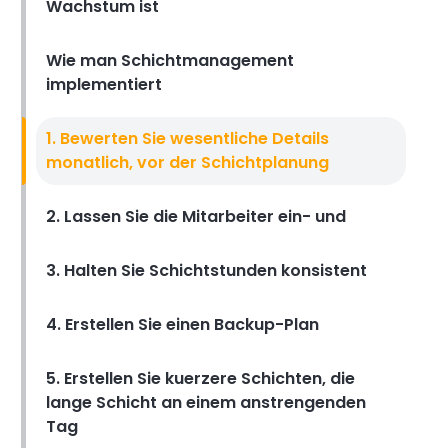
Michelle Jaco
Oct 12, 2020
Wachstum ist
Tipps Für Working Night
Wie man Schichtmanagement
Tipps zur Erleichterung der
implementiert
Belastung von
Arbeitsnachtschichten fuer
Ihre Mitarbeiter, die
1. Bewerten Sie wesentliche Details
Nachtschichten
monatlich, vor der Schichtplanung
Michelle Jaco
Oct 12, 2020
2. Lassen Sie die Mitarbeiter ein- und
Arbeiten 12 Stunden Schichten
Vor- und Nachteile von 12-
Stunden-Schichten - Was ist
3. Halten Sie Schichtstunden konsistent
das Beste fuer Ihr
Unternehmen,
4. Erstellen Sie einen Backup-Plan
Michelle Jaco
Oct 12, 2020
Arbeitsschichten
5. Erstellen Sie kuerzere Schichten, die
Effektive Verwaltung von
lange Schicht an einem anstrengenden
Schichtarbeitskraeften
Tag
Michelle Jaco
Oct 12, 2020