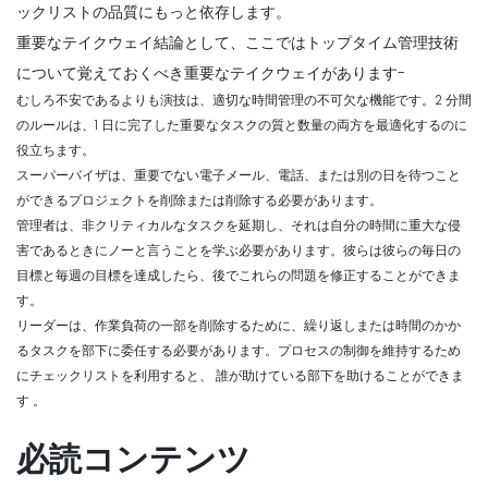
ックリストの品質にもっと依存します。
重要なテイクウェイ結論として、ここではトップタイム管理技術
について覚えておくべき重要なテイクウェイがあります-
むしろ不安であるよりも演技は、適切な時間管理の不可欠な機能です。2 分間
のルールは、1 日に完了した重要なタスクの質と数量の両方を最適化するのに
役立ちます。
スーパーバイザは、重要でない電子メール、電話、または別の日を待つこと
ができるプロジェクトを削除または削除する必要があります。
管理者は、非クリティカルなタスクを延期し、それは自分の時間に重大な侵
害であるときにノーと言うことを学ぶ必要があります。彼らは彼らの毎日の
目標と毎週の目標を達成したら、後でこれらの問題を修正することができま
す。
リーダーは、作業負荷の一部を削除するために、繰り返しまたは時間のかか
るタスクを部下に委任する必要があります。プロセスの制御を維持するため
にチェックリストを利用すると、
誰が助けている部下を助けることができま
す
。
必読コンテンツ