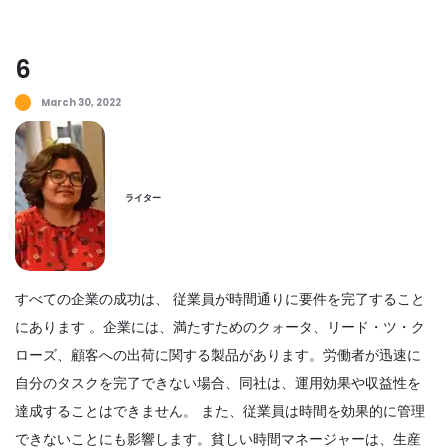
Mar 30, 2022
6
March 30, 2022
時間管理って何ですか... ホント？
Mar 30, 2022
ライター
タイムマネジメント
目標の達成を支援する最適な時間管理方法
Archita Wagle
Apr 05, 2022
すべての企業の成功は、
従業員が時間通りに要件を完了すること
にあります
。企業には、満たすためのクォータ、リード・ツ・ク
ローズ、顧客への出荷に関する製品があります。労働者が迅速に
自分のタスクを完了できない場合、同社は、運用効果や収益性を
時間管理ソフト
時間管理ソフトウェアを使用して生産性を
達成することはできません。
また、従業員は時間を効果的に管理
高める方法
できないことにも影響します。貧しい時間マネージャーは、生産