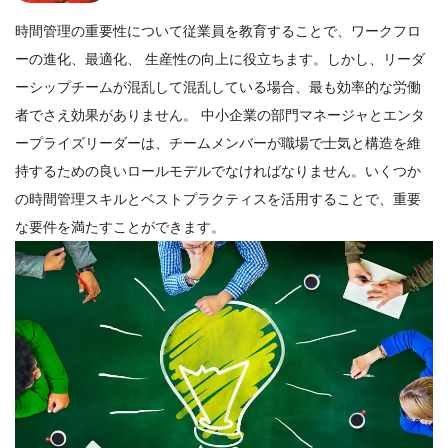
タイムマネジメント
目標の達成を支援する最適な時間管理方法
時間管理の重要性について従業員を教育することで、ワークフロ
Archita Wagle
Apr 05, 2022
ーの進化、最適化、
生産性の向上に役立ちます。
しかし、リーダ
ーシップチームが混乱して混乱している場合、最も効率的な労働
者でさえ効果がありません。
中小企業の部門マネージャとエンタ
ープライズリーダーは、チームメンバーが職場で士気と構造を維
時間管理ソフト
時間管理ソフトウェアを使用して生産性を
持するための良いロールモデルでなければなりません。いくつか
高める方法
の時間管理スキルとベストプラクティスを活用することで、重要
Priyanka Bhadani
Apr 14, 2022
な要件を満たすことができます。