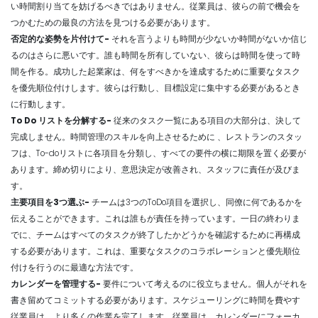
い時間割り当てを妨げるべきではありません。従業員は、彼らの前で機会を
つかむための最良の方法を見つける必要があります。
否定的な姿勢を片付けて-
それを言うよりも時間が少ないか時間がないか信じ
るのはさらに悪いです。誰も時間を所有していない、彼らは時間を使って時
間を作る。成功した起業家は、何をすべきかを達成するために重要なタスク
を優先順位付けします。彼らは行動し、目標設定に集中する必要があるとき
に行動します。
To Do リストを分解する-
従来のタスク一覧にある項目の大部分は、決して
完成しません。
時間管理のスキルを向上させるために
、レストランのスタッ
フは、To-doリストに各項目を分類し、すべての要件の横に期限を置く必要が
あります。締め切りにより、意思決定が改善され、スタッフに責任が及びま
す。
主要項目を3つ選ぶ-
チームは3つのToDo項目を選択し、同僚に何であるかを
伝えることができます。これは誰もが責任を持っています。一日の終わりま
でに、チームはすべてのタスクが終了したかどうかを確認するために再構成
する必要があります。これは、重要なタスクのコラボレーションと優先順位
付けを行うのに最適な方法です。
カレンダーを管理する-
要件について考えるのに役立ちません。個人がそれを
書き留めてコミットする必要があります。スケジューリングに時間を費やす
従業員は、より多くの作業を完了します。従業員は、カレンダーにフォーカ