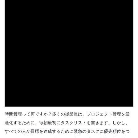
時間管理ソフトウェアを使用して生産性を
高める方法
Priyanka Bhadani
Apr 14, 2022
時間管理って何ですか？多くの従業員は、プロジェクト管理を最
適化するために、毎朝最初にタスクリストを書きます。しかし、
すべての人が目標を達成するために緊急のタスクに優先順位をつ