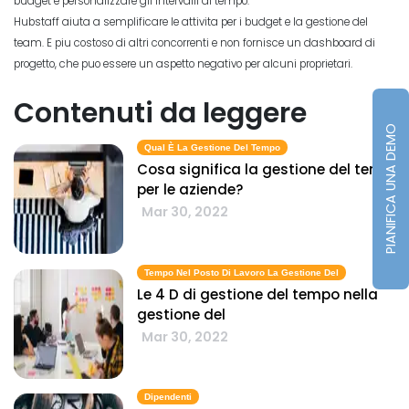
budget e personalizzare gli intervalli di tempo.
Hubstaff aiuta a semplificare le attivita per i budget e la gestione del
team. E piu costoso di altri concorrenti e non fornisce un dashboard di
progetto, che puo essere un aspetto negativo per alcuni proprietari.
Contenuti da leggere
PIANIFICA UNA DEMO
Qual È La Gestione Del Tempo
Cosa significa la gestione del tempo
per le aziende?
Mar 30, 2022
Tempo Nel Posto Di Lavoro La Gestione Del
Le 4 D di gestione del tempo nella
gestione del
Mar 30, 2022
Dipendenti