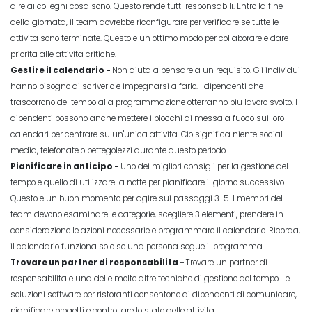
dire ai colleghi cosa sono. Questo rende tutti responsabili. Entro la fine
della giornata, il team dovrebbe riconfigurare per verificare se tutte le
attivita sono terminate. Questo e un ottimo modo per collaborare e dare
priorita alle attivita critiche.
Gestire il calendario -
Non aiuta a pensare a un requisito. Gli individui
hanno bisogno di scriverlo e impegnarsi a farlo. I dipendenti che
trascorrono del tempo alla programmazione otterranno piu lavoro svolto. I
dipendenti possono anche mettere i blocchi di messa a fuoco sui loro
calendari per centrare su un'unica attivita. Cio significa niente social
media, telefonate o pettegolezzi durante questo periodo.
Pianificare in anticipo -
Uno dei migliori consigli per la gestione del
tempo e quello di utilizzare la notte per pianificare il giorno successivo.
Questo e un buon momento per agire sui passaggi 3-5. I membri del
team devono esaminare le categorie, scegliere 3 elementi, prendere in
considerazione le azioni necessarie e programmare il calendario. Ricorda,
il calendario funziona solo se una persona segue il programma.
Trovare un partner di responsabilita -
Trovare un partner di
responsabilita e una delle molte altre tecniche di gestione del tempo. Le
soluzioni software per ristoranti consentono ai dipendenti di comunicare,
pianificare progetti e controllare lo stato delle attivita.