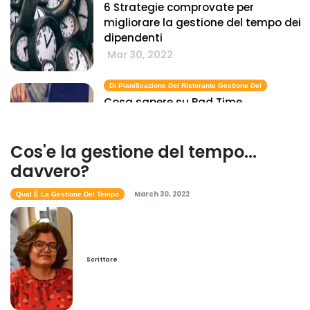
6 Strategie comprovate per
migliorare la gestione del tempo dei
dipendenti
Mar 30, 2022
Di Pianificazione Del Ristorante Gestione Del
Cosa sapere su Bad Time
Management
Mar 30, 2022
Cos'e la gestione del tempo...
davvero?
Qual È La Gestione Del Tempo
March 30, 2022
Cos'e la gestione del tempo...
Qual È La Gestione Del Tempo
davvero?
Mar 30, 2022
Scrittore
Gestione Del Tempo
I migliori metodi di gestione del
tempo per aiutarti a raggiungere i