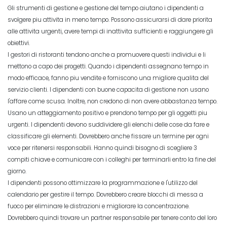
Gli strumenti di gestione e gestione del tempo aiutano i dipendenti a
svolgere piu attivita in meno tempo. Possono assicurarsi di dare priorita
alle attivita urgenti, avere tempi di inattivita sufficienti e raggiungere gli
obiettivi.
I gestori di ristoranti tendono anche a promuovere questi individui e li
mettono a capo dei progetti. Quando i dipendenti assegnano tempo in
modo efficace, fanno piu vendite e forniscono una migliore qualita del
servizio clienti. I dipendenti con buone capacita di gestione non usano
l'affare come scusa. Inoltre, non credono di non avere abbastanza tempo.
Usano un atteggiamento positivo e prendono tempo per gli oggetti piu
urgenti. I dipendenti devono suddividere gli elenchi delle cose da fare e
classificare gli elementi. Dovrebbero anche fissare un termine per ogni
voce per ritenersi responsabili. Hanno quindi bisogno di scegliere 3
compiti chiave e comunicare con i colleghi per terminarli entro la fine del
giorno.
I dipendenti possono ottimizzare la programmazione e l'utilizzo del
calendario per gestire il tempo. Dovrebbero creare blocchi di messa a
fuoco per eliminare le distrazioni e migliorare la concentrazione.
Dovrebbero quindi trovare un partner responsabile per tenere conto del loro