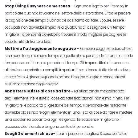
Stop Using Busyness come scusa
- Ognuno e legato per il tempo, in
particolare quando lavorano nel settore della ristorazione. E facile perdere
la cognizione del tempo quando c'e cosi tanto da fare. Eppure, essere
occupati non dovrebbe impedire a qualcuno di assegnare un tempo
migliore. I dipendenti dovrebbero trovare il modo migliore per cogliere le
opportunita di fronte a loro.
Metti via l'atteggiamento negativo -
E ancora peggio credere che ci
sia meno tempo o meno tempo di quello che e per dirlo. Nessuno possiede
tempo, usano il tempo e prendono il tempo. Gli imprenditori di successo
attribuiscono priorita a compiti importanti per ottenere fatto cio che deve
essere fatto. Agiscono quando hanno bisogno di agire e concentrarsi
sull'impostazione degli obiettivi.
Abbattere le liste di cose da fare -
La stragrande maggioranza
degli elementi nelle liste di cose da fare tradizionali non e mai finita. Per
migliorare le capacita di gestione del tempo
, il personale del ristorante
dovrebbe classificare ogni elemento in una lista di cose da fare e mettere
una scadenza accanto a ogni esigenza. Le scadenze migliorano il
processo decisionale e tengono conto del personale.
Scegli 3 elementi chiave-
i team possono scegliere 3 cose da fare e