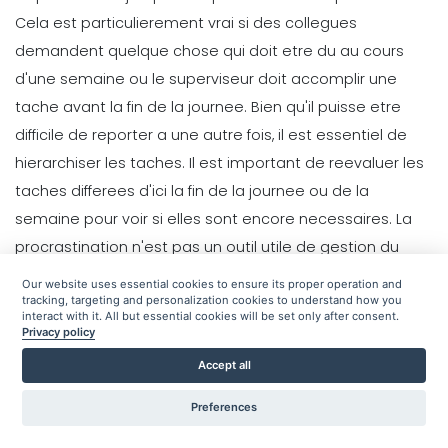
Cela est particulierement vrai si des collegues
demandent quelque chose qui doit etre du au cours
d'une semaine ou le superviseur doit accomplir une
tache avant la fin de la journee. Bien qu'il puisse etre
difficile de reporter a une autre fois, il est essentiel de
hierarchiser les taches
.
Il est important de reevaluer les
taches differees d'ici la fin de la journee ou de la
semaine pour voir si elles sont encore necessaires. La
procrastination n'est pas un outil utile de gestion du
temps, mais le report des activites non essentielles a
Our website uses essential cookies to ensure its proper operation and
tracking, targeting and personalization cookies to understand how you
une date ulterieure est la seule facon de completer tout
interact with it. All but essential cookies will be set only after consent.
ce qui est requis.
Privacy policy
Accept all
4. Deleguer les taches
Preferences