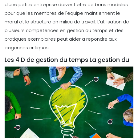
d'une petite entreprise doivent etre de bons modeles
Logiciel De Gestion Du Temps
pour que les membres de l'equipe maintiennent le
Comment augmenter votre
productivite en utilisant un logiciel
moral et la structure en milieu de travail. L'utilisation de
de gestion du temps
plusieurs competences en gestion du temps et des
Priyanka Bhadani
Apr 14, 2022
pratiques exemplaires peut aider a repondre aux
exigences critiques.
Les 4 D de gestion du temps La gestion du