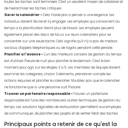
toutes les taches sont terminees. C'est un excellent moyen de collaborer et
de hierarchiser les taches critiques.
Gerer le calendrier -
Cela n'aide pas a penser a une exigence. Les
individus doivent l'ecrire et s'y engager. Les employes qui consacrent du
temps a la planification feront plus de travail. Les employes peuvent
egalement placer des blocs de focus sur leurs calendriers pour se
concentrer sur une seule tache. Cela signifie qu'il n'y a pas de medias
sociaux, d'appels telephoniques ou de ragots pendant cette periode.
Planifier a l'avance -
L'un des meilleurs conseils de gestion du temps
est d'utiliser l'heure de nuit pour planifier le lendemain. C'est le bon
moment pour agir sur les etapes 3 a 5. Les membres de l'equipe doivent
examiner les categories, choisir 3 elements, prendre en compte les
actions requises et planifier le calendrier. N'oubliez pas que le calendrier
ne fonctionne que si une personne suit l'horaire.
Trouver un partenaire responsable -
Trouver un partenaire
responsable est l'une des nombreuses autres techniques de gestion du
temps. Les solutions logicielles de restauration permettent aux employes
de communiquer, de planifier des projets et de verifier l'etat des taches.
Principaux points a retenir de ce qu'est la