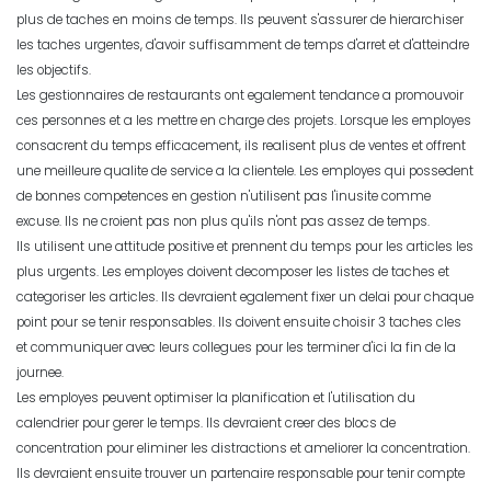
plus de taches en moins de temps. Ils peuvent s'assurer de hierarchiser
les taches urgentes, d'avoir suffisamment de temps d'arret et d'atteindre
les objectifs.
Les gestionnaires de restaurants ont egalement tendance a promouvoir
ces personnes et a les mettre en charge des projets. Lorsque les employes
consacrent du temps efficacement, ils realisent plus de ventes et offrent
une meilleure qualite de service a la clientele. Les employes qui possedent
de bonnes competences en gestion n'utilisent pas l'inusite comme
excuse. Ils ne croient pas non plus qu'ils n'ont pas assez de temps.
Ils utilisent une attitude positive et prennent du temps pour les articles les
plus urgents. Les employes doivent decomposer les listes de taches et
categoriser les articles. Ils devraient egalement fixer un delai pour chaque
point pour se tenir responsables. Ils doivent ensuite choisir 3 taches cles
et communiquer avec leurs collegues pour les terminer d'ici la fin de la
journee.
Les employes peuvent optimiser la planification et l'utilisation du
calendrier pour gerer le temps. Ils devraient creer des blocs de
concentration pour eliminer les distractions et ameliorer la concentration.
Ils devraient ensuite trouver un partenaire responsable pour tenir compte