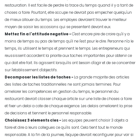
restauration. Il est facile de perdre la trace du temps quand il y a tant de
choses a faire. Pourtant, etre occupe ne devrait pas empecher quelqu'un
de mieux allouer du temps. Les employes devraient trouver le meilleur
moyen de saisir les occasions qui se presentent devant eux.
Mettez fin a l'attitude negative -
C'est encore pire de croire qu'il y a
moins de temps ou pas de temps qu'il ne l'est pour le dire. Personne n'a le
temps, ils utilisent le temps et prennent le temps. Les entrepreneurs qui
reussissent accordent la priorite aux taches importantes pour obtenir ce
qui doit etre fait. Ils agissent lorsqu'ils ont besoin d'agir et de se concentrer
sur l'etablissement d'objectifs.
Decomposer les listes de taches -
La grande majorite des articles
des listes de taches traditionnelles ne sont jamais termines. Pour
ameliorer les competences en gestion du temps
, le personnel du
restaurant devrait classer chaque article sur une liste de choses a faire
et fixer un delai a cote de chaque exigence. Les delais ameliorent la prise
de decisions et tiennent le personnel responsable.
Choisissez 3 elements cles -
Les equipes peuvent choisir 3 objets a
faire et dire a leurs collegues ce qu'ils sont. Cela tient tout le monde
responsable. A la fin de la journee, l'equipe devrait reconfigurer pour voir si