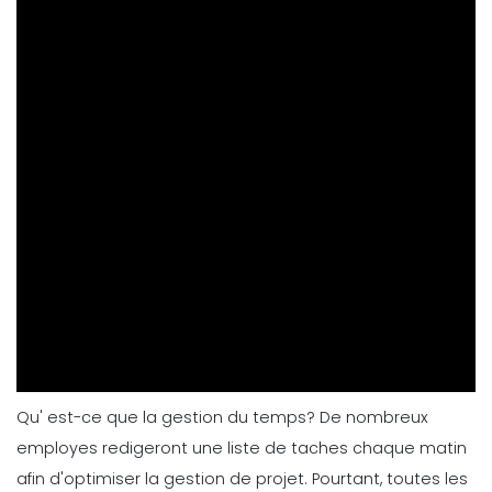
atteindre vos objectifs
Archita Wagle
Apr 05, 2022
Logiciel De Gestion Du Temps
Comment augmenter votre
productivite en utilisant un logiciel
de gestion du temps
Priyanka Bhadani
Apr 14, 2022
Qu' est-ce que la gestion du temps? De nombreux
employes redigeront une liste de taches chaque matin
afin d'optimiser la gestion de projet. Pourtant, toutes les