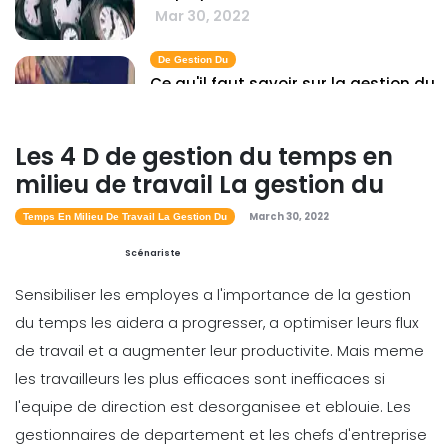
Mar 30, 2022
De Gestion Du
Ce qu'il faut savoir sur la gestion du
Mar 30, 2022
Les 4 D de gestion du temps en
milieu de travail La gestion du
Qu'est Ce Que La Gestion Du Temps
March 30, 2022
Qu'est-ce que la gestion du temps...
Temps En Milieu De Travail La Gestion Du
Vraiment?
Scénariste
Mar 30, 2022
Sensibiliser les employes a l'importance de la gestion
du temps les aidera a progresser, a optimiser leurs flux
Gestion Du Temps
de travail et a
augmenter leur productivite.
Mais meme
Les meilleures methodes de gestion
les travailleurs les plus efficaces sont inefficaces si
du temps pour vous aider a
atteindre vos objectifs
l'equipe de direction est desorganisee et eblouie.
Les
Archita Wagle
Apr 05, 2022
gestionnaires de departement et les chefs d'entreprise